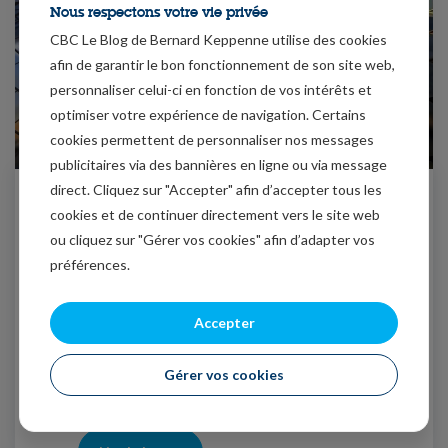
Nous respectons votre vie privée
CBC Le Blog de Bernard Keppenne utilise des cookies
afin de garantir le bon fonctionnement de son site web,
personnaliser celui-ci en fonction de vos intérêts et
optimiser votre expérience de navigation. Certains
cookies permettent de personnaliser nos messages
publicitaires via des bannières en ligne ou via message
Des fragilités à Pékin, des
direct. Cliquez sur "Accepter" afin d’accepter tous les
bénéfices à New York
cookies et de continuer directement vers le site web
ou cliquez sur "Gérer vos cookies" afin d’adapter vos
15/07/2026
Mode Expresso
préférences.
Les chiffres publiés, ce matin, en Chine montrent
la force de son économie, mais surtout les
Accepter
faiblesses structurelles de cette dernière, dont les
autorités vont devoir s’attaquer pour en assurer la
Gérer vos cookies
pérennité.