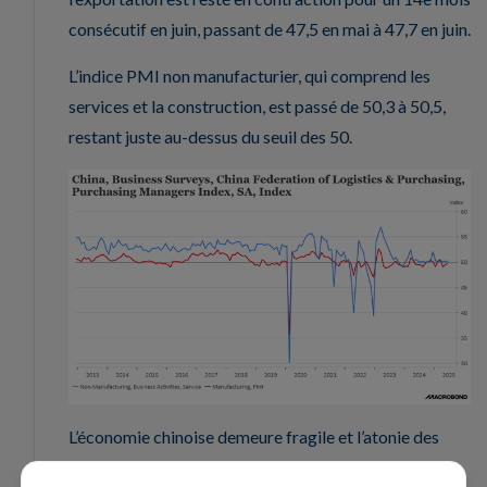
consécutif en juin, passant de 47,5 en mai à 47,7 en juin.
L’indice PMI non manufacturier, qui comprend les
services et la construction, est passé de 50,3 à 50,5,
restant juste au-dessus du seuil des 50.
L’économie chinoise demeure fragile et l’atonie des
exportations met à mal tout le modèle de croissance,