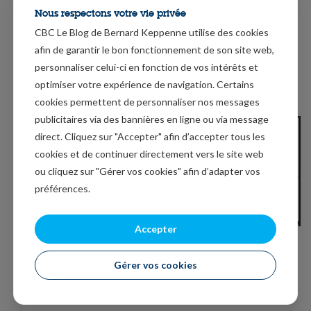
alors que la demande intérieure n’a pas encore pris le
Nous respectons votre vie privée
relais malgré les mesures de soutien des autorités.
CBC Le Blog de Bernard Keppenne utilise des cookies
afin de garantir le bon fonctionnement de son site web,
Mais cela n’empêche pas le yuan de se renforcer par
personnaliser celui-ci en fonction de vos intérêts et
rapport au dollar, mais c’est plutôt parce que le dollar
optimiser votre expérience de navigation. Certains
s’affaiblit par rapport à la majorité des devises.
cookies permettent de personnaliser nos messages
publicitaires via des bannières en ligne ou via message
direct. Cliquez sur "Accepter" afin d’accepter tous les
cookies et de continuer directement vers le site web
ou cliquez sur "Gérer vos cookies" afin d’adapter vos
préférences.
Accepter
Pourquoi ce revirement ?
Gérer vos cookies
Un de plus de la part de l’administration américaine,
vous allez me dire.