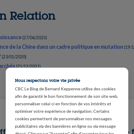
n Relation
roissance
(
27/06/2025
)
nce de la Chine dans un cadre politique en mutation
(
19/
?
(
23/01/2020
)
marchés
(
21/12/2021
)
Nous respectons votre vie privée
CBC Le Blog de Bernard Keppenne utilise des cookies
afin de garantir le bon fonctionnement de son site web,
personnaliser celui-ci en fonction de vos intérêts et
optimiser votre expérience de navigation. Certains
cookies permettent de personnaliser nos messages
publicitaires via des bannières en ligne ou via message
ffres de
Le 
direct. Cliquez sur "Accepter" afin d’accepter tous les