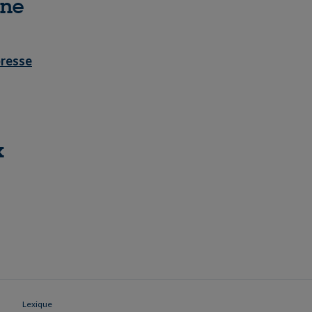
nne
presse
x
Lexique