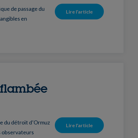
ique de passage du
Lire l'article
tangibles en
e flambée
re du détroit d’Ormuz
Lire l'article
s observateurs