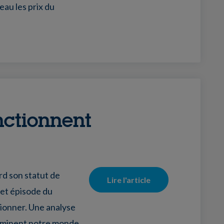
eau les prix du
nctionnent
erd son statut de
Lire l'article
et épisode du
ionner. Une analyse
 dominent notre monde