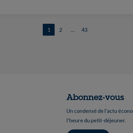
1
2
…
43
Abonnez-vous
Un condensé de l’actu économ
l’heure du petit-déjeuner.