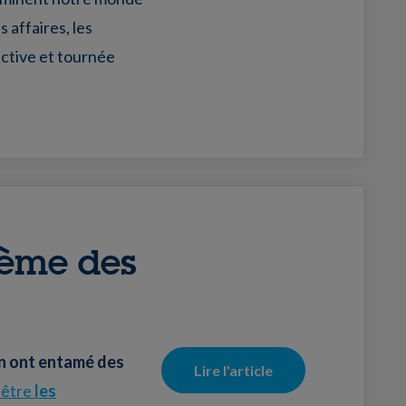
 affaires, les
uctive et tournée
blème des
ran ont entamé des
Lire l'article
 être
les