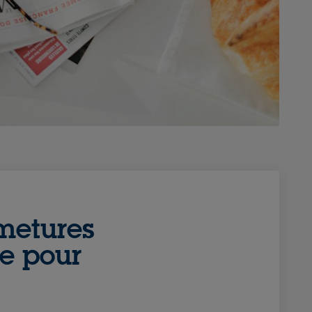
rmetures
re pour