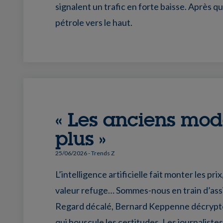
signalent un trafic en forte baisse. Après q
pétrole vers le haut.
« Les anciens mod
plus »
25/06/2026
- Trends Z
L’intelligence artificielle fait monter les pr
valeur refuge… Sommes-nous en train d’as
Regard décalé, Bernard Keppenne décrypte 
qui bouscule les certitudes. Les journalis