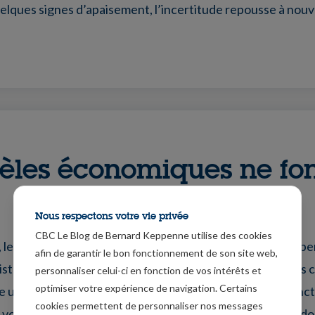
uelques signes d’apaisement, l’incertitude repousse à nouv
èles économiques ne fo
Nous respectons votre vie privée
CBC Le Blog de Bernard Keppenne utilise des cookies
ix, le pétrole chute malgré les tensions géopolitiques, l’or p
afin de garantir le bon fonctionnement de son site web,
sister à un changement de paradigme économique ? Dans c
personnaliser celui-ci en fonction de vos intérêts et
optimiser votre expérience de navigation. Certains
un monde où les anciens modèles semblent ne plus fonct
cookies permettent de personnaliser nos messages
tes vous proposent différents podcasts sur les thèmes qui