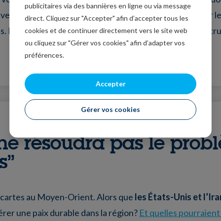
publicitaires via des bannières en ligne ou via message
vec un accent clair sur l’économie et les entreprises, sur les
direct. Cliquez sur "Accepter" afin d’accepter tous les
ts. De manière indépendante, pertinente, toujours constr
cookies et de continuer directement vers le site web
ou cliquez sur "Gérer vos cookies" afin d’adapter vos
préférences.
Accepter
Gérer vos cookies
s ne résoudra pas le pro
s”
es cartes au Moyen-Orient. Alors que
les États-Unis et l’I
érer une paix durable dans la région?
Et quelles pourraient