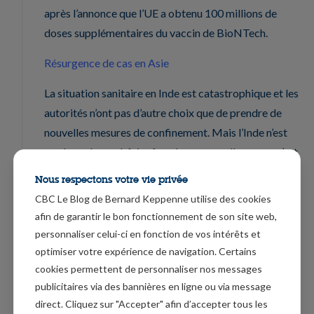
après l’annonce que l’UE a obtenu 100 millions de
doses supplémentaires du vaccin de BioNTech.
Résurgence de cas en Asie
La situation sanitaire en Inde est catastrophique et les
autorités n’ont pas d’autre choix que de prendre de
nouvelles mesures de confinement. Mais l’Inde n’est
pas le seul pays à faire face à une nouvelle vague, c’est
le cas aussi en Thaïlande, au Cambodge et au Japon.
Nous respectons votre vie privée
CBC Le Blog de Bernard Keppenne utilise des cookies
La situation au Japon est d’ailleurs aussi préoccupante
afin de garantir le bon fonctionnement de son site web,
et cela explique le fort recul du Nikkei ce matin. La
personnaliser celui-ci en fonction de vos intérêts et
question de l’annulation des Jeux Olympiques se
optimiser votre expérience de navigation. Certains
repose avec acuité vu le rebond de l’épidémie.
cookies permettent de personnaliser nos messages
publicitaires via des bannières en ligne ou via message
Conséquences des tensions internationales
direct. Cliquez sur "Accepter" afin d’accepter tous les