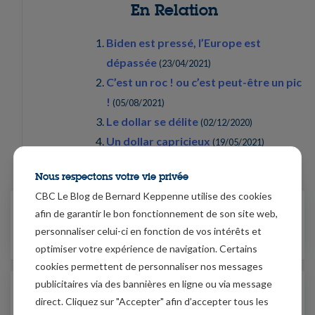
En Relation
Biden est pressé, l’Europe est
dépassée
(
23/04/2021
)
C’est un roc ! ou c’est peut-être un pic
!
(
05/08/2021
)
Le dollar se délite
(
02/12/2020
)
Un dollar capricieux
(
19/05/2021
)
Nous respectons votre vie privée
CBC Le Blog de Bernard Keppenne utilise des cookies
16/04/2021
afin de garantir le bon fonctionnement de son site web,
Les taux US boudent les bons
personnaliser celui-ci en fonction de vos intérêts et
chiffres, surprenant !
optimiser votre expérience de navigation. Certains
cookies permettent de personnaliser nos messages
publicitaires via des bannières en ligne ou via message
19/04/2021
direct. Cliquez sur "Accepter" afin d’accepter tous les
Le commerce international est