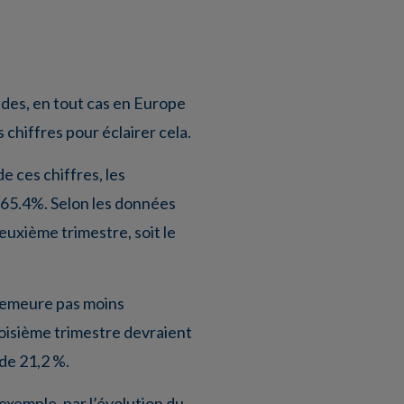
ides, en tout cas en Europe
 chiffres pour éclairer cela.
e ces chiffres, les
 65.4%. Selon les données
euxième trimestre, soit le
 demeure pas moins
roisième trimestre devraient
de 21,2 %.
r exemple, par l’évolution du