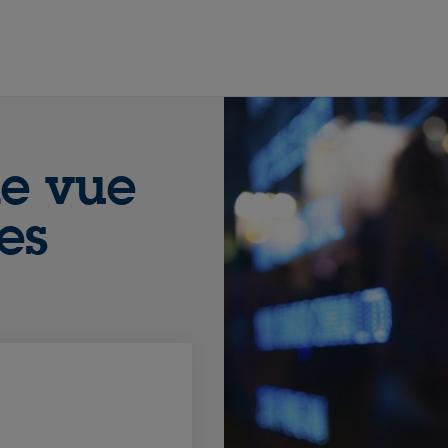
de vue
es