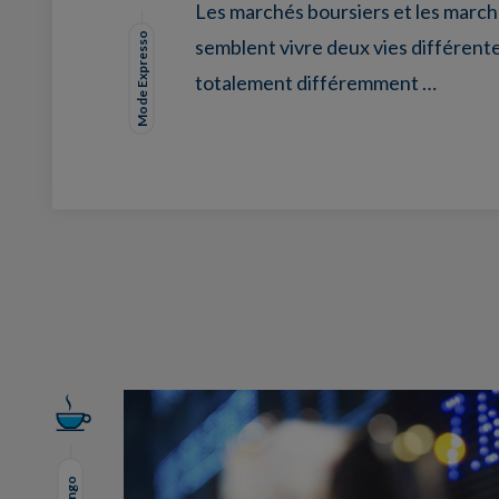
Les marchés boursiers et les march
Mode Expresso
semblent vivre deux vies différent
totalement différemment …
Facebook
Twitter
LinkedIn
EMail