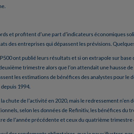
ne.
rds et profitent d’une part d’indicateurs économiques sol
ltats des entreprises qui dépassent les prévisions. Quelques
500 ont publié leurs résultats et si on extrapole sur base d
euxième trimestre alors que l’on attendait une hausse de
ssent les estimations de bénéfices des analystes pour le d
é depuis 1994.
la chute de l’activité en 2020, mais le redressement n’en
ionnels, selon les données de Refinitiv, les bénéfices du t
re de l’année précédente et ceux du quatrième trimestre 
 recul des rendements obligataires, que je peux illustrer, pa