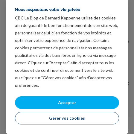
mais cela ne signifie pas que les autres Etats n’en aient
Nous respectons votre vie privée
pas besoin. Même l’Allemagne a besoin de conditions
CBC Le Blog de Bernard Keppenne utilise des cookies
de financement favorables et de voir ses principaux
afin de garantir le bon fonctionnement de son site web,
partenaires redémarrer.
personnaliser celui-ci en fonction de vos intérêts et
optimiser votre expérience de navigation. Certains
Et l’indice IFO en Allemagne (voir graphique) confirme
cookies permettent de personnaliser nos messages
que la reprise est poussive car entravée par la
publicitaires via des bannières en ligne ou via message
troisième vague et la pénurie de semi-conducteurs.
direct. Cliquez sur "Accepter" afin d’accepter tous les
Ainsi, Volkswagen a averti de se préparer à une baisse
cookies et de continuer directement vers le site web
de production plus importante au deuxième trimestre
ou cliquez sur "Gérer vos cookies" afin d’adapter vos
qu’au premier en raison de la pénurie de puces. Et si cet
préférences.
indice IFO est resté quasi stable c’est grâce à la bonne
tenue de l’industrie alors que le secteur des services
Accepter
est resté atone.
Gérer vos cookies