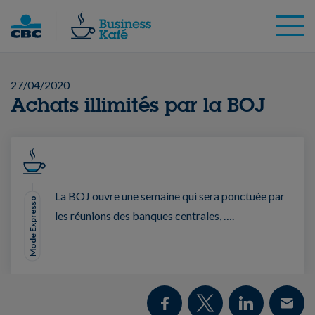
Skip
to
content
27/04/2020
Achats illimités par la BOJ
La BOJ ouvre une semaine qui sera ponctuée par
Mode Expresso
les réunions des banques centrales, ….