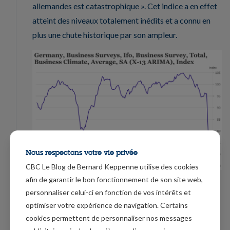
allemandes est catastrophique ». Cet indice a en effet
atteint des niveaux totalement inédits et a connu en
plus une chute historique par son ampleur.
Nous respectons votre vie privée
CBC Le Blog de Bernard Keppenne utilise des cookies
afin de garantir le bon fonctionnement de son site web,
De chute, il en est aussi question pour les ventes de
personnaliser celui-ci en fonction de vos intérêts et
détail en Grande-Bretagne pour le mois de mars, mais
optimiser votre expérience de navigation. Certains
qui n’est encore qu’un avant-goût d’un chiffre attendu
cookies permettent de personnaliser nos messages