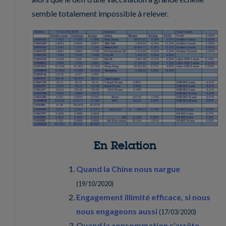
semble totalement impossible à relever.
En Relation
Quand la Chine nous nargue
(
19/10/2020
)
Engagement illimité efficace, si nous
nous engageons aussi
(
17/03/2020
)
Quand la consommation s’arrête,