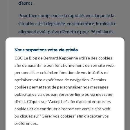
d’euros.
Pour bien comprendre la rapidité avec laquelle la
situation s’est dégradée, en septembre, le ministre
allemand avait prévu d’émettre pour 96 milliards
d’euros d’emprunts. Ce qui veut dire que si le chiffre de
180 milliards d’euros est confirmé, il dépassera de 84
Nous respectons votre vie privée
milliards d’euros la précédente estimation.
CBC Le Blog de Bernard Keppenne utilise des cookies
afin de garantir le bon fonctionnement de son site web,
Il faudra aussi suivre l’évolution des crédits aux
personnaliser celui-ci en fonction de vos intérêts et
entreprises, qui après avoir connu une hausse en taux
optimiser votre expérience de navigation. Certains
annuel de 7.3% en mai, montrent une lente érosion, ce
cookies permettent de personnaliser nos messages
taux étant passé de 7.1% en septembre à 6.8% en
publicitaires via des bannières en ligne ou via message
octobre.
direct. Cliquez sur "Accepter" afin d’accepter tous les
cookies et de continuer directement vers le site web
Pas de mythe suédois
ou cliquez sur "Gérer vos cookies" afin d’adapter vos
préférences.
La Suède n’échappe pas à ce recul de la confiance des