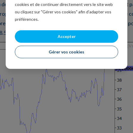
 des hausses spectaculaires hier toutes les actions n’ont 
cookies et de continuer directement vers le site web
ou cliquez sur "Gérer vos cookies" afin d’adapter vos
progressé mais la hausse a somme toute été assez limitée 
préférences.
re mieux performé que Pfizer avec des hausses de 39% po
e 8.5% et Zoom de 17.3%.
Accepter
Gérer vos cookies