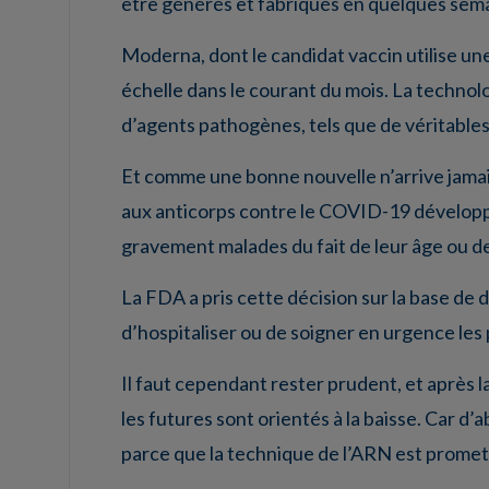
être générés et fabriqués en quelques semai
Moderna, dont le candidat vaccin utilise un
échelle dans le courant du mois. La techno
d’agents pathogènes, tels que de véritables 
Et comme une bonne nouvelle n’arrive jamais
aux anticorps contre le COVID-19 développé p
gravement malades du fait de leur âge ou de
La FDA a pris cette décision sur la base de
d’hospitaliser ou de soigner en urgence les 
Il faut cependant rester prudent, et après 
les futures sont orientés à la baisse. Car d’
parce que la technique de l’ARN est promett