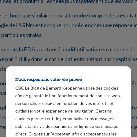
nes, et produits à l’échelle plus rapidement que les vaccin
e technologie similaire, devrait rendre compte des résultat
logie de l’ARNm est conçue pour déclencher une réponse im
particules virales.
 seule, la FDA a autorisé lundi l’utilisation en urgence d
ar Eli Lilly dans le cas de patients n’étant pas hospitali
 leur état de santé.
Nous respectons votre vie privée
 données montrant qu’une seule injection du traitement réd
CBC Le Blog de Bernard Keppenne utilise des cookies
patients à haut risque contaminés par le coronavirus.
afin de garantir le bon fonctionnement de son site web,
personnaliser celui-ci en fonction de vos intérêts et
la phase d’euphorie d’hier, les bourses asiatiques manifes
optimiser votre expérience de navigation. Certains
abord, il faut encore passer une série de tests pour que le 
cookies permettent de personnaliser nos messages
publicitaires via des bannières en ligne ou via message
euse mais lourde et qu’il faudra du temps pour produire le
direct. Cliquez sur "Accepter" afin d’accepter tous les