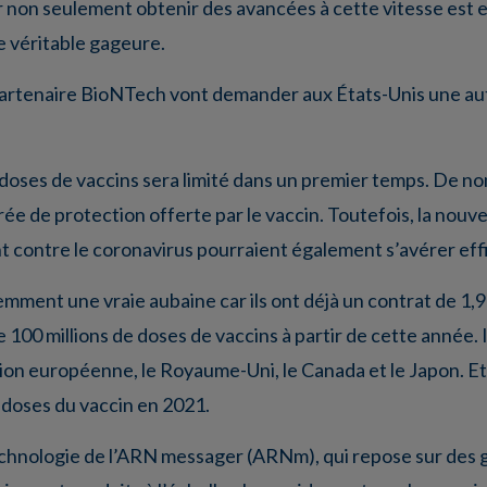
 non seulement obtenir des avancées à cette vitesse est e
ne véritable gageure.
partenaire BioNTech vont demander aux États-Unis une auto
e doses de vaccins sera limité dans un premier temps. De 
e de protection offerte par le vaccin. Toutefois, la nouve
 contre le coronavirus pourraient également s’avérer eff
ment une vraie aubaine car ils ont déjà un contrat de 1,95 
 100 millions de doses de vaccins à partir de cette année.
on européenne, le Royaume-Uni, le Canada et le Japon. Et P
e doses du vaccin en 2021.
 technologie de l’ARN messager (ARNm), qui repose sur de