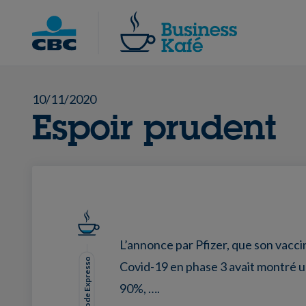
Skip
to
Chercher
content
10/11/2020
Espoir prudent
L’annonce par Pfizer, que son vacci
Mode Expresso
Covid-19 en phase 3 avait montré u
90%, ….