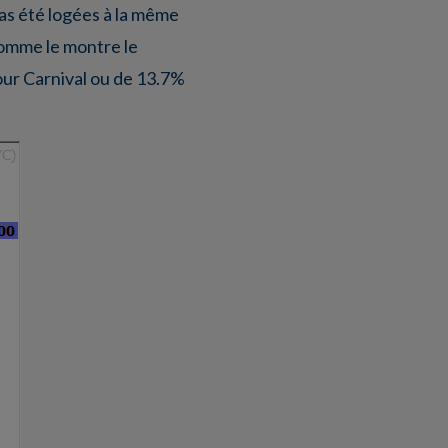
pas été logées à la même
comme le montre le
ur Carnival ou de 13.7%