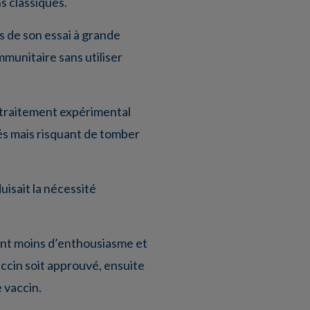
s classiques.
s de son essai à grande
munitaire sans utiliser
u traitement expérimental
sés mais risquant de tomber
uisait la nécessité
tent moins d’enthousiasme et
vaccin soit approuvé, ensuite
 vaccin.