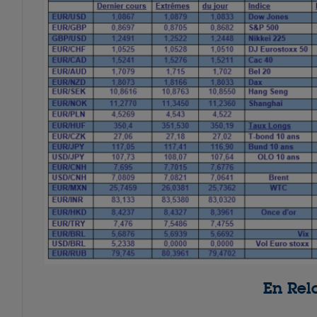
En Rel