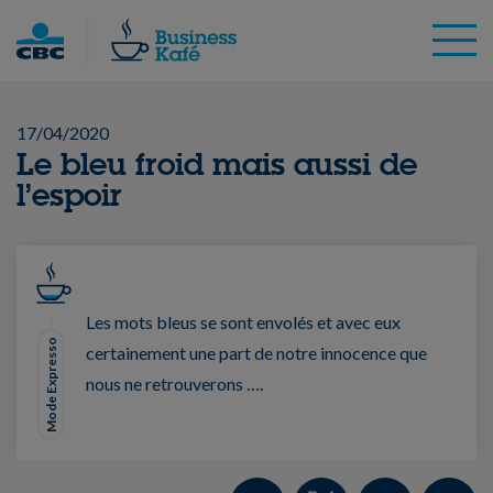
Skip
to
content
17/04/2020
Le bleu froid mais aussi de
l’espoir
Les mots bleus se sont envolés et avec eux
Mode Expresso
certainement une part de notre innocence que
nous ne retrouverons ….