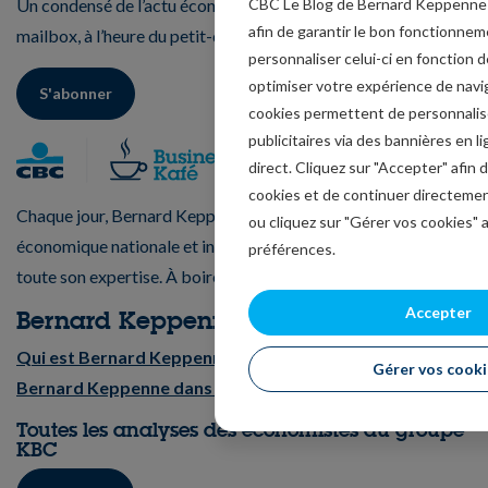
CBC Le Blog de Bernard Keppenne u
Un condensé de l’actu économique et financière dans votre
afin de garantir le bon fonctionnem
mailbox, à l’heure du petit-déjeuner.
personnaliser celui-ci en fonction d
optimiser votre expérience de navi
S'abonner
cookies permettent de personnali
publicitaires via des bannières en 
direct. Cliquez sur "Accepter" afin 
cookies et de continuer directemen
Chaque jour, Bernard Keppenne analyse l’actualité
ou cliquez sur "Gérer vos cookies" 
économique nationale et internationale et partage avec vous
préférences.
toute son expertise. À boire sans modération !
Accepter
Bernard Keppenne
Qui est Bernard Keppenne ?
Gérer vos cooki
Bernard Keppenne dans la presse
Toutes les analyses des économistes du groupe
KBC