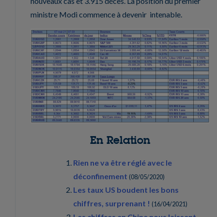
nouveaux cas et 3.915 décès. La position du premier
ministre Modi commence à devenir intenable.
En Relation
Rien ne va être réglé avec le
déconfinement
(
08/05/2020
)
Les taux US boudent les bons
chiffres, surprenant !
(
16/04/2021
)
Les chiffres en Chine nous laissent