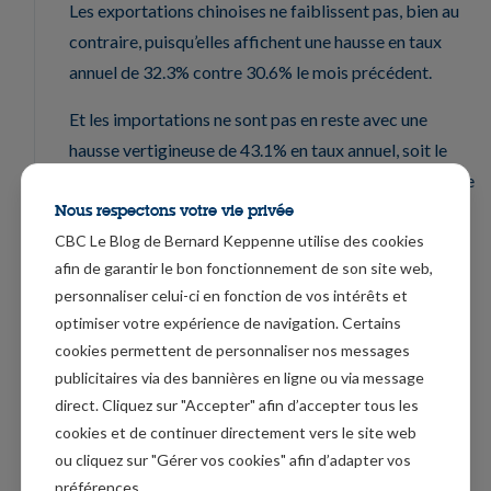
Les exportations chinoises ne faiblissent pas, bien au
contraire, puisqu’elles affichent une hausse en taux
annuel de 32.3% contre 30.6% le mois précédent.
Et les importations ne sont pas en reste avec une
hausse vertigineuse de 43.1% en taux annuel, soit le
taux le plus élevé depuis janvier 2011, en partie à cause
de la hausse des prix des matières premières.
Nous respectons votre vie privée
CBC Le Blog de Bernard Keppenne utilise des cookies
Japon à la peine
afin de garantir le bon fonctionnement de son site web,
personnaliser celui-ci en fonction de vos intérêts et
Alors que le gouvernement a l’intention de prolonger
optimiser votre expérience de navigation. Certains
l’état d’urgence dans certaines préfectures jusqu’au 31
cookies permettent de personnaliser nos messages
mai, le secteur des services au Japon est toujours à la
publicitaires via des bannières en ligne ou via message
peine.
direct. Cliquez sur "Accepter" afin d’accepter tous les
cookies et de continuer directement vers le site web
Ces mesures de restriction continuent de peser sur la
ou cliquez sur "Gérer vos cookies" afin d’adapter vos
consommation et affectent donc durement le secteur
préférences.