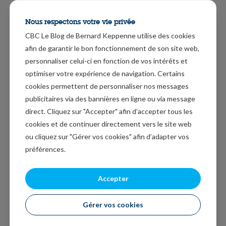
plus grande quantité de produits cultivés et d’autres
produits agricoles ou de poisson est employée pour
Nous respectons votre vie privée
nourrir les animaux. Actuellement, environ 1.7 milliard
CBC Le Blog de Bernard Keppenne utilise des cookies
de tonnes de céréales, de tourteaux protéiques et de
afin de garantir le bon fonctionnement de son site web,
divers sous-produits de la transformation sont
personnaliser celui-ci en fonction de vos intérêts et
utilisées à cette fin. D’ici 2029, ce volume devrait
optimiser votre expérience de navigation. Certains
cookies permettent de personnaliser nos messages
atteindre près de 2 milliards de tonnes.
publicitaires via des bannières en ligne ou via message
Croissance limitée de la demande de biocarburants
direct. Cliquez sur "Accepter" afin d’accepter tous les
cookies et de continuer directement vers le site web
Et si cela se révèle exact, c’est en soi plutôt une bonne
ou cliquez sur "Gérer vos cookies" afin d’adapter vos
nouvelle en partant du principe que la production
préférences.
agricole a pour fonction de nourrir la planète et pas de
servir à la production de biocarburants.
Accepter
Dans ce rapport, ils estiment que les biocarburants ne
Gérer vos cookies
devraient plus bénéficier de la même demande
compte tenu des développements observés et