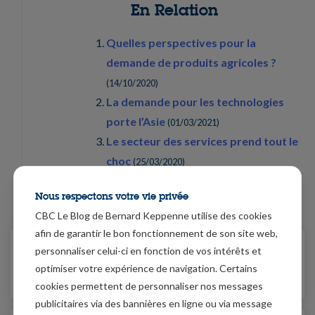
En Relation
Quelles perspectives pour la
demande de produits agricoles ?
(
14/10/2020
)
La demande pour les technologies
porte l’Asie
(
01/03/2021
)
Le secteur des services prend tout le
choc
(
25/03/2020
)
Un choc majeur
(
20/04/2020
)
Nous respectons votre vie privée
CBC Le Blog de Bernard Keppenne utilise des cookies
afin de garantir le bon fonctionnement de son site web,
personnaliser celui-ci en fonction de vos intérêts et
05/03/2020
La baisse des taux ne résoudra
optimiser votre expérience de navigation. Certains
pas tout
cookies permettent de personnaliser nos messages
publicitaires via des bannières en ligne ou via message