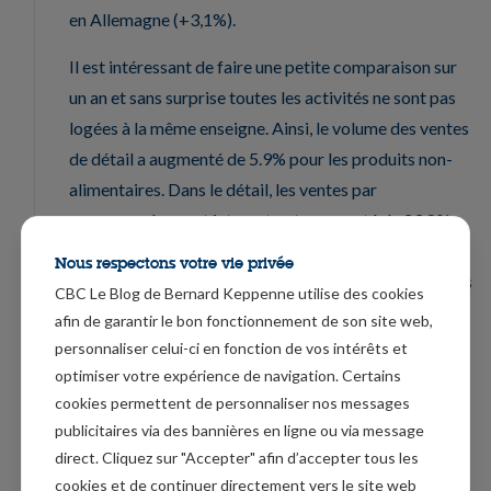
en Allemagne (+3,1%).
Il est intéressant de faire une petite comparaison sur
un an et sans surprise toutes les activités ne sont pas
logées à la même enseigne. Ainsi, le volume des ventes
de détail a augmenté de 5.9% pour les produits non-
alimentaires. Dans le détail, les ventes par
correspondance et internet ont augmenté de 23.8%,
alors que celles de textile, habillement et chaussures
Nous respectons votre vie privée
ont diminué de 14.1%. La partie alimentation, boissons
CBC Le Blog de Bernard Keppenne utilise des cookies
et tabac a vu ses ventes progresser de 3.2%, chiffres
afin de garantir le bon fonctionnement de son site web,
pour la zone euro.
personnaliser celui-ci en fonction de vos intérêts et
optimiser votre expérience de navigation. Certains
Sur un an, les plus fortes hausses ont été observées en
cookies permettent de personnaliser nos messages
Belgique (12.9%), en partie peut-être parce que les
publicitaires via des bannières en ligne ou via message
Belges sont moins partis à l’étranger et ont moins fait
direct. Cliquez sur "Accepter" afin d’accepter tous les
leurs courses en dehors de leur frontière, en Irlande
cookies et de continuer directement vers le site web