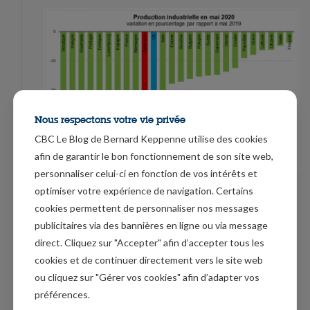
Nous respectons votre vie privée
CBC Le Blog de Bernard Keppenne utilise des cookies
afin de garantir le bon fonctionnement de son site web,
personnaliser celui-ci en fonction de vos intérêts et
optimiser votre expérience de navigation. Certains
Ce n’est pas non plus l’indice ZEW, qui mesure le moral
cookies permettent de personnaliser nos messages
des investisseurs en Allemagne, qui a soutenu l’euro.
publicitaires via des bannières en ligne ou via message
Comme le montre le graphique, cet indice a
direct. Cliquez sur "Accepter" afin d’accepter tous les
légèrement reculé, ce qui reflète le sentiment que la
cookies et de continuer directement vers le site web
reprise économique sera modeste sur la seconde
ou cliquez sur "Gérer vos cookies" afin d’adapter vos
moitié de l’année.
préférences.