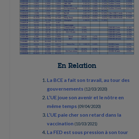
En Relation
La BCE a fait son travail, au tour des
gouvernements
(
12/03/2020
)
L’UE joue son avenir et le nôtre en
même temps
(
09/04/2020
)
L’UE paie cher son retard dans la
vaccination
(
10/03/2021
)
La FED est sous pression à son tour