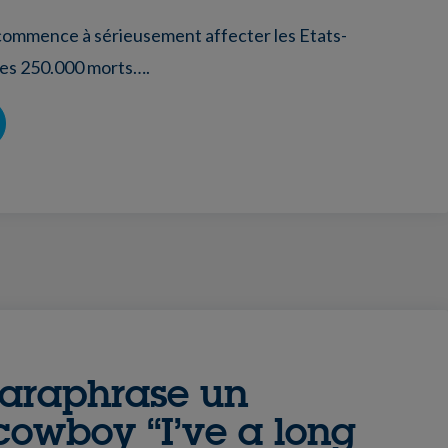
ommence à sérieusement affecter les Etats-
 les 250.000 morts….
paraphrase un
cowboy “I’ve a long