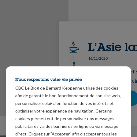
L’Asie l
16/11/2020
Mode Expresso
L’Asie se détache et
Nous respectons votre vie privée
pont la Chine où les
CBC Le Blog de Bernard Keppenne utilise des cookies
afin de garantir le bon fonctionnement de son site web,
Lire le Lungo
personnaliser celui-ci en fonction de vos intérêts et
optimiser votre expérience de navigation. Certains
cookies permettent de personnaliser nos messages
publicitaires via des bannières en ligne ou via message
direct. Cliquez sur "Accepter" afin d’accepter tous les