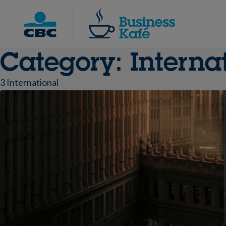
Skip
to
Chercher
content
Category:
Interna
3 International