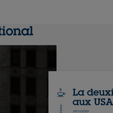
tional
La deux
aux US
19/11/2020