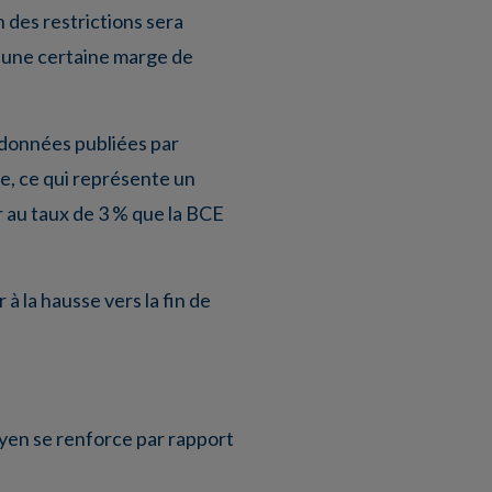
 des restrictions sera
r une certaine marge de
s données publiées par
e, ce qui représente un
r au taux de 3 % que la BCE
 à la hausse vers la fin de
e yen se renforce par rapport