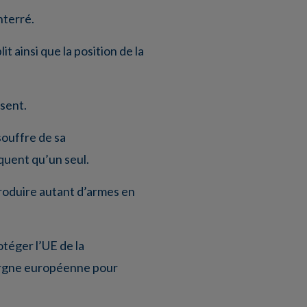
nterré.
t ainsi que la position de la
ésent.
souffre de sa
quent qu’un seul.
 produire autant d’armes en
téger l’UE de la
pargne européenne pour