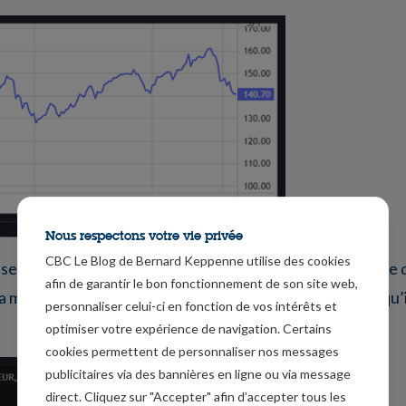
Nous respectons votre vie privée
CBC Le Blog de Bernard Keppenne utilise des cookies
taux et devrait encore le faire d’ici la fin de l’année, le 
afin de garantir le bon fonctionnement de son site web,
 la même période devrait encore se réduire, alors même qu’
personnaliser celui-ci en fonction de vos intérêts et
optimiser votre expérience de navigation. Certains
cookies permettent de personnaliser nos messages
publicitaires via des bannières en ligne ou via message
direct. Cliquez sur "Accepter" afin d’accepter tous les