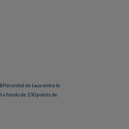
différentiel de taux entre le
il a fondu de 130 points de