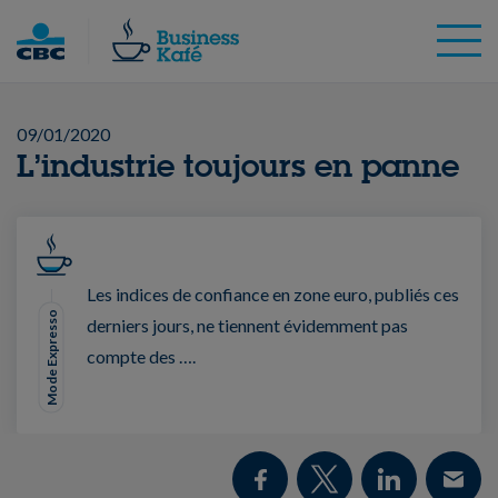
Skip
to
content
09/01/2020
L’industrie toujours en panne
Les indices de confiance en zone euro, publiés ces
Mode Expresso
derniers jours, ne tiennent évidemment pas
compte des ….