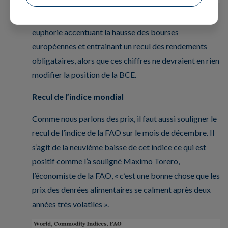
De nouveau, ces indices ont été interprétés avec
euphorie accentuant la hausse des bourses
européennes et entrainant un recul des rendements
obligataires, alors que ces chiffres ne devraient en rien
modifier la position de la BCE.
Recul de l’indice mondial
Comme nous parlons des prix, il faut aussi souligner le
recul de l’indice de la FAO sur le mois de décembre. Il
s’agit de la neuvième baisse de cet indice ce qui est
positif comme l’a souligné Maximo Torero,
l’économiste de la FAO, « c’est une bonne chose que les
prix des denrées alimentaires se calment après deux
années très volatiles ».