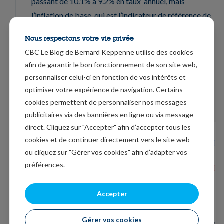
passant de 10.1% à 9.2% en taux annuel, mais
l’inflation de base, qui est l’indicateur de référence de
la BCE, a progressé.
Nous respectons votre vie privée
A savoir que l’indice hors énergie et alimentation est
CBC Le Blog de Bernard Keppenne utilise des cookies
passé de 6.6% à 6.9% , et celui hors énergie,
afin de garantir le bon fonctionnement de son site web,
personnaliser celui-ci en fonction de vos intérêts et
alimentation, alcool et tabac de 5% à 5.2%, ce qui
optimiser votre expérience de navigation. Certains
semble indiquer que l’inflation s’ancre durablement
cookies permettent de personnaliser nos messages
dans l’économie.
publicitaires via des bannières en ligne ou via message
direct. Cliquez sur "Accepter" afin d’accepter tous les
cookies et de continuer directement vers le site web
ou cliquez sur "Gérer vos cookies" afin d’adapter vos
préférences.
Accepter
Gérer vos cookies