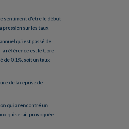
 le sentiment d’être le début
a pression sur les taux.
 annuel qui est passé de
s la référence est le Core
é de 0.1%, soit un taux
ure de la reprise de
ion qui a rencontré un
taux qui serait provoquée