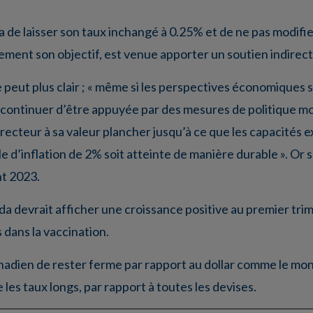
 de laisser son taux inchangé à 0.25% et de ne pas modifie
blement son objectif, est venue apporter un soutien indirect
 peut plus clair ; « même si les perspectives économiques s
it continuer d’être appuyée par des mesures de politique m
recteur à sa valeur plancher jusqu’à ce que les capacités 
le d’inflation de 2% soit atteinte de manière durable ». Or 
nt 2023.
da devrait afficher une croissance positive au premier trime
s dans la vaccination.
adien de rester ferme par rapport au dollar comme le montr
 les taux longs, par rapport à toutes les devises.