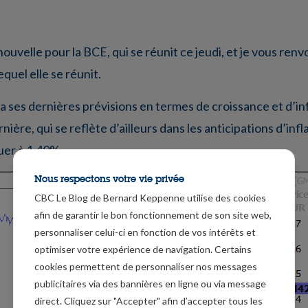
velle pour la BCE, qui se réunit ce jeudi, et je vous renv
equel elle se réunit.
ses dernières prévisions en termes de croissance et d’infl
ère, qui se reflète d’ailleurs dans les anticipations d’infl
uer à 1.40%.
Nous respectons votre vie privée
CBC Le Blog de Bernard Keppenne utilise des cookies
afin de garantir le bon fonctionnement de son site web,
personnaliser celui-ci en fonction de vos intérêts et
optimiser votre expérience de navigation. Certains
cookies permettent de personnaliser nos messages
publicitaires via des bannières en ligne ou via message
direct. Cliquez sur "Accepter" afin d’accepter tous les