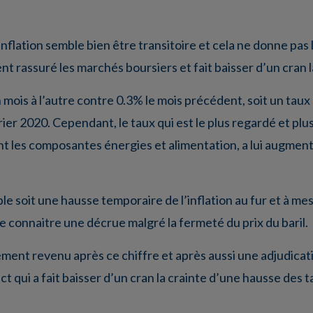
’inflation semble bien être transitoire et cela ne donne pas
ent rassuré les marchés boursiers et fait baisser d’un cran l
mois à l’autre contre 0.3% le mois précédent, soit un taux
rier 2020. Cependant, le taux qui est le plus regardé et plu
ont les composantes énergies et alimentation, a lui augment
le soit une hausse temporaire de l’inflation au fur et à mes
te connaitre une décrue malgré la fermeté du prix du baril.
ment revenu après ce chiffre et après aussi une adjudicat
t qui a fait baisser d’un cran la crainte d’une hausse des 