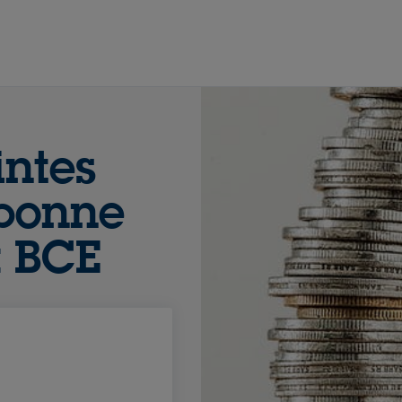
intes
 bonne
a BCE