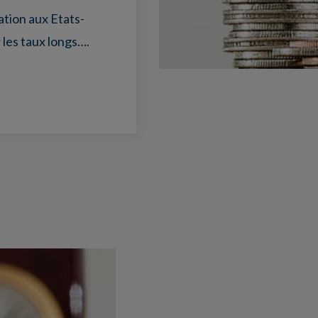
lation aux Etats-
 les taux longs….