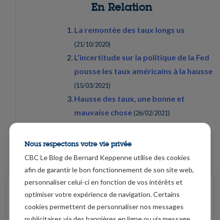
En Relation
La remontée des taux longs us
(
21/10/2020
)
L’incertitude sur la politique de la Fed
pousse les taux américains à la hausse
(
15/03/2021
)
Hausse des taux, une bonne et
mauvaise chose
(
26/02/2021
)
Taux bas, contaminations en hausse
(
14/10/2020
)
Nous respectons votre vie privée
CBC Le Blog de Bernard Keppenne utilise des cookies
afin de garantir le bon fonctionnement de son site web,
personnaliser celui-ci en fonction de vos intérêts et
10/03/2021
optimiser votre expérience de navigation. Certains
L'UE paie cher son retard dans
cookies permettent de personnaliser nos messages
la vaccination
publicitaires via des bannières en ligne ou via message