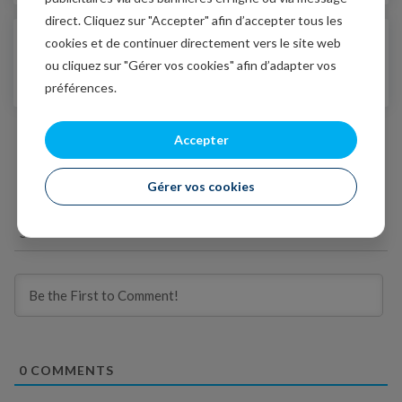
direct. Cliquez sur "Accepter" afin d’accepter tous les
cookies et de continuer directement vers le site web
11/03/2021
Le recul des craintes d'inflation,
ou cliquez sur "Gérer vos cookies" afin d’adapter vos
une bonne nouvelle pour la BCE
préférences.
Accepter
Gérer vos cookies
Subscribe
0
COMMENTS