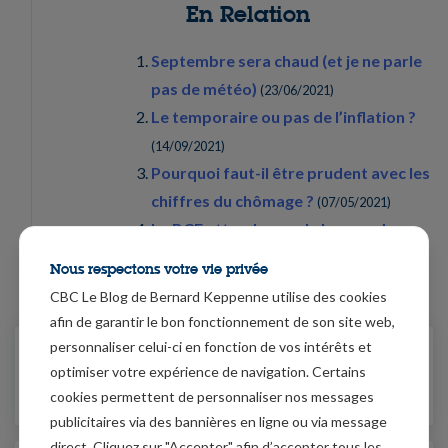
En Relation
Septembre sera chaud (et je ne parle
pas de météo)
(
23/06/2021
)
Le temporaire ou pas de l’inflation ?
(
14/09/2021
)
Pourquoi faut-il être prudent avec les
chiffres du chômage ?
(
07/05/2021
)
La BCE attendue sur la hausse des
taux longs
(
10/03/2021
)
Nous respectons votre vie privée
CBC Le Blog de Bernard Keppenne utilise des cookies
afin de garantir le bon fonctionnement de son site web,
personnaliser celui-ci en fonction de vos intérêts et
31/05/2021
optimiser votre expérience de navigation. Certains
Reprise solide qui entraine
l'inflation à la hausse
cookies permettent de personnaliser nos messages
publicitaires via des bannières en ligne ou via message
direct. Cliquez sur "Accepter" afin d’accepter tous les