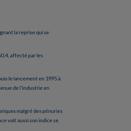
gnant la reprise qui se
50.4, affecté par les
epuis le lancement en 1995 à
tenue de l’industrie en
toriques malgré des pénuries
e voit aussi son indice se