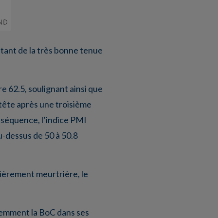
itant de la très bonne tenue
e 62.5, soulignant ainsi que
 tête après une troisième
nséquence, l’indice PMI
u-dessus de 50 à 50.8
lièrement meurtrière, le
idemment la BoC dans ses