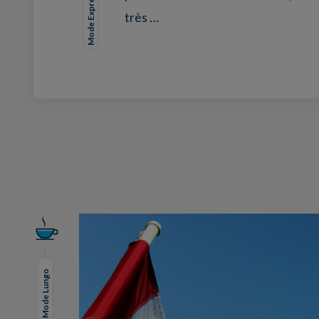
Mode Expresso
très …
Facebook
Twitter
LinkedIn
EMail
Mode Lungo