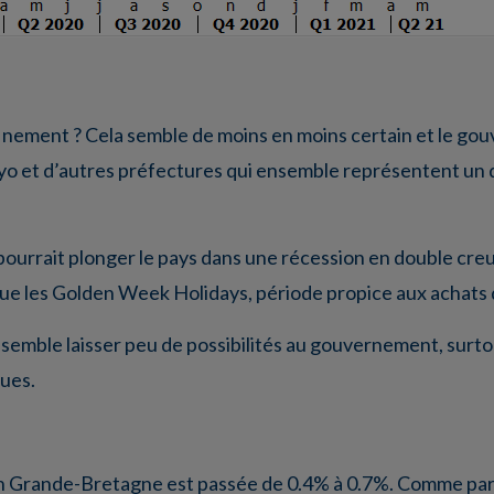
finement ? Cela semble de moins en moins certain et le go
 et d’autres préfectures qui ensemble représentent un qu
pourrait plonger le pays dans une récession en double creu
 les Golden Week Holidays, période propice aux achats 
e semble laisser peu de possibilités au gouvernement, surt
ques.
en Grande-Bretagne est passée de 0.4% à 0.7%. Comme part