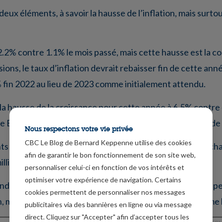
eux éléments, à savoir la hausse de l’inflation, mais surtou
à 2.2% contre 1.1% le mois passé, mais cette hausse est la
ions, le taux d’inflation devrait rebaisser fin de cette an
fin 2022 au lieu de 2023 comme initialement attendu.
à la hausse de la croissance pour cette année à 6.5% con
de Biden de 1.900 milliards de dollars, et aussi par le plan 
Nous respectons votre vie privée
CBC Le Blog de Bernard Keppenne utilise des cookies
s que la BoC a décidé de réduire son programme de rachats
afin de garantir le bon fonctionnement de son site web,
lliards jusqu’à présent.
personnaliser celui-ci en fonction de vos intérêts et
optimiser votre expérience de navigation. Certains
 à indiquer une réduction de son programme de rachats (ta
cookies permettent de personnaliser nos messages
, mais le mouvement était déjà bien marqué avant comme l
publicitaires via des bannières en ligne ou via message
direct. Cliquez sur "Accepter" afin d’accepter tous les