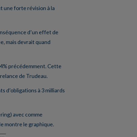
t une forte révision à la
 conséquence d’un effet de
née, mais devrait quand
tre 4% précédemment. Cette
de relance de Trudeau.
 d’obligations à 3 milliards
pering) avec comme
e montre le graphique.