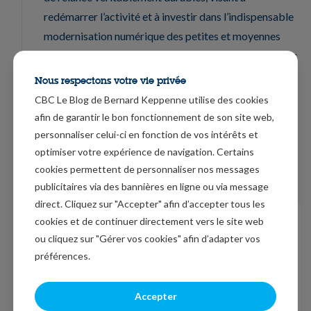
redémarrer l’activité et à investir dans l’indispensable
modernisation numérique des petites et moyennes
entreprises et dans des infrastructures, des transports
et des logements verts, pour reconstruire une
Nous respectons votre vie privée
économie meilleure et plus verte ».
CBC Le Blog de Bernard Keppenne utilise des cookies
afin de garantir le bon fonctionnement de son site web,
Mais le chemin est encore long et l’OCDE souligne
personnaliser celui-ci en fonction de vos intérêts et
(voir graphique) combien le secteur manufacturier a
optimiser votre expérience de navigation. Certains
particulièrement souffert avec comme conséquence
cookies permettent de personnaliser nos messages
une chute du commerce international.
publicitaires via des bannières en ligne ou via message
direct. Cliquez sur "Accepter" afin d’accepter tous les
cookies et de continuer directement vers le site web
ou cliquez sur "Gérer vos cookies" afin d’adapter vos
préférences.
Accepter