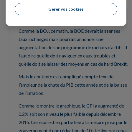
Gérer vos cookies
Réunion de la BOE
Comme la BOJ, ce matin, la BOE devrait laisser ses
taux inchangés mais pourrait annoncer une
augmentation de son programme de rachats d’actifs. Il
faut dire qu’elle doit naviguer en eaux troubles et
qu’elle doit se laisser des moyens en cas de hard Brexit.
Mais le contexte est compliqué compte tenu de
l’ampleur de la chute du PIB cette année et de la baisse
de l’inflation.
Comme le montre le graphique, le CPI a augmenté de
0.2% soit son niveau le plus faible depuis décembre
2015. Ce recul est en partie liée à la mesure prise par le
gouvernement d’une réduction de 10 sterling par repas