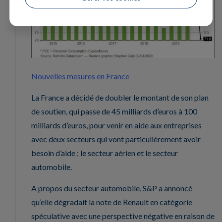
Nouvelles mesures en France
La France a décidé de doubler le montant de son plan
de soutien, qui passe de 45 milliards d’euros à 100
milliards d’euros, pour venir en aide aux entreprises
avec deux secteurs qui vont particulièrement avoir
besoin d’aide ; le secteur aérien et le secteur
automobile.
A propos du secteur automobile, S&P a annoncé
qu’elle dégradait la note de Renault en catégorie
spéculative avec une perspective négative en raison de