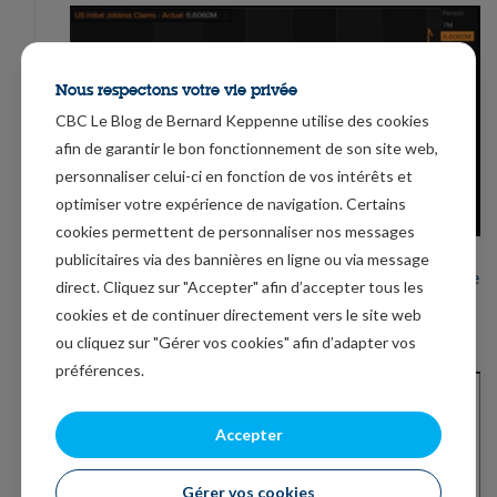
Nous respectons votre vie privée
CBC Le Blog de Bernard Keppenne utilise des cookies
afin de garantir le bon fonctionnement de son site web,
personnaliser celui-ci en fonction de vos intérêts et
optimiser votre expérience de navigation. Certains
cookies permettent de personnaliser nos messages
publicitaires via des bannières en ligne ou via message
Ce qui a comme conséquence que l’indice de confiance
direct. Cliquez sur "Accepter" afin d’accepter tous les
des consommateurs (voir graphique) a lourdement
cookies et de continuer directement vers le site web
chuté à son niveau le plus bas depuis décembre 2011.
ou cliquez sur "Gérer vos cookies" afin d’adapter vos
préférences.
Accepter
Gérer vos cookies