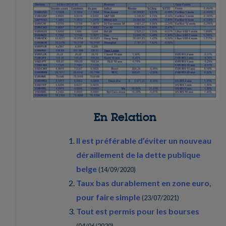
En Relation
Il est préférable d’éviter un nouveau
déraillement de la dette publique
belge
(
14/09/2020
)
Taux bas durablement en zone euro,
pour faire simple
(
23/07/2021
)
Tout est permis pour les bourses