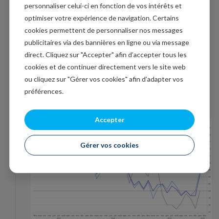
personnaliser celui-ci en fonction de vos intérêts et
PMI en Grande-Bretagne ont connu un rebond très
optimiser votre expérience de navigation. Certains
marqué. La clarification de la situation politique a
cookies permettent de personnaliser nos messages
clairement donné un coup de fouet à l’économie même
publicitaires via des bannières en ligne ou via message
si la période d’incertitude n’est pas encore levée. Pour
direct. Cliquez sur "Accepter" afin d’accepter tous les
preuve d’ailleurs, le sterling est un peu sous pression
cookies et de continuer directement vers le site web
depuis hier avec le début des discussions entre l’UE et
ou cliquez sur "Gérer vos cookies" afin d’adapter vos
la Grande-Bretagne dans un délai estimé par l’UE trop
préférences.
court.
Accepter
Gérer vos cookies