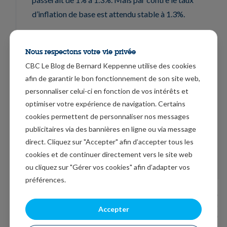
d’inflation de base est attendu stable à 1.3%.
Hausse du sterling
Nous respectons votre vie privée
Le sterling s’est sensiblement renforcé après la
CBC Le Blog de Bernard Keppenne utilise des cookies
publication de l’indice PMI des services, qui montre
afin de garantir le bon fonctionnement de son site web,
une amélioration de la situation grâce au vote du 12
personnaliser celui-ci en fonction de vos intérêts et
décembre, qui a permis d’une certaine façon de
optimiser votre expérience de navigation. Certains
clarifier la situation.
cookies permettent de personnaliser nos messages
publicitaires via des bannières en ligne ou via message
Comme le montre le graphique, cela n’a cependant pas
direct. Cliquez sur "Accepter" afin d’accepter tous les
été suffisant pour faire bouger l’indice composite qui
cookies et de continuer directement vers le site web
indique donc toujours une stagnation de l’économie.
ou cliquez sur "Gérer vos cookies" afin d’adapter vos
préférences.
Accepter