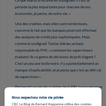
Ce que Warsh a reconnu en soulignant « c’est la
période la plus importante pour chacune de nos
économies, je pense, de notre vie. »
Une des craintes, mais elles sont nombreuses,
concerne le fait que les banques pourront effectuer
des analyses de crédit plus sophistiquées. Mais
comme le soulignait Tobias Adrian, un haut
responsable du FMI, « comment les superviseurs
évaluent-ils ce genre de décisions de prêt d’agent ?
C’est un peu une boîte noire. Il y a potentiellement un
manque d’explicabilité, et je pense que c’est un défi clé
de supervision ».
Reprenant un peu les craintes de la BRI, la gouverneure
de la Banque du Canada, Tiff Macklem, a déclaré
Nous respectons votre vie privée
« internet s’est avéré meilleur que ce que quiconque
CBC Le Blog de Bernard Keppenne utilise des cookies