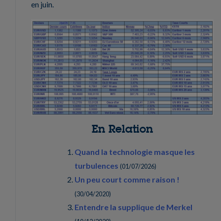
en juin.
En Relation
Quand la technologie masque les
turbulences
(
01/07/2026
)
Un peu court comme raison !
(
30/04/2020
)
Entendre la supplique de Merkel