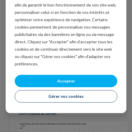
imaginait, a créé de toutes nouvelles entreprises, mais
afin de garantir le bon fonctionnement de son site web,
nous avons quand même eu la bulle internet. Cela ne
personnaliser celui-ci en fonction de vos intérêts et
veut pas dire qu’il ne peut pas y avoir une période où le
optimiser votre expérience de navigation. Certains
marché s’emballe, et, on voit un enracinement ».
cookies permettent de personnaliser nos messages
publicitaires via des bannières en ligne ou via message
C’est la question qui est sur toutes les lèvres pour le
direct. Cliquez sur "Accepter" afin d’accepter tous les
moment, et la correction, ce matin, sur les marchés
cookies et de continuer directement vers le site web
asiatiques est clairement le résultat de dégagements
ou cliquez sur "Gérer vos cookies" afin d’adapter vos
sur les valeurs liées à l’IA, suite en grande partie, à des
préférences.
prises de bénéfices après les fortes hausses.
Accepter
Un léger ralentissement
De l’activité manufacturière aux Etats-Unis après
Gérer vos cookies
avoir atteint un sommet de 4 ans en mai, selon l’indice
ISM manufacturier.