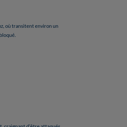
, où transitent environ un
 bloqué.
it, craignant d’être attaqués