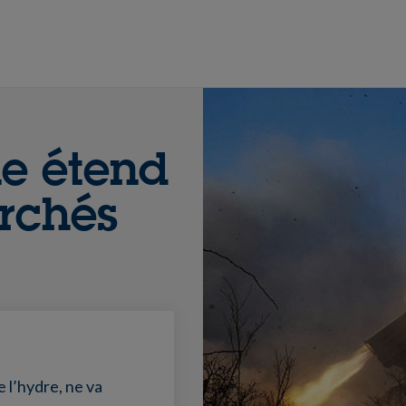
ne étend
archés
 l’hydre, ne va