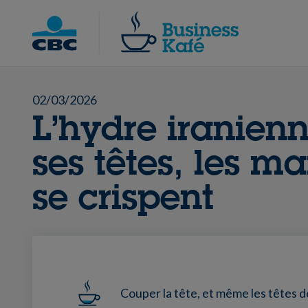
Skip
to
Chercher
content
02/03/2026
L’hydre iranien
ses têtes, les m
se crispent
Couper la tête, et même les têtes de