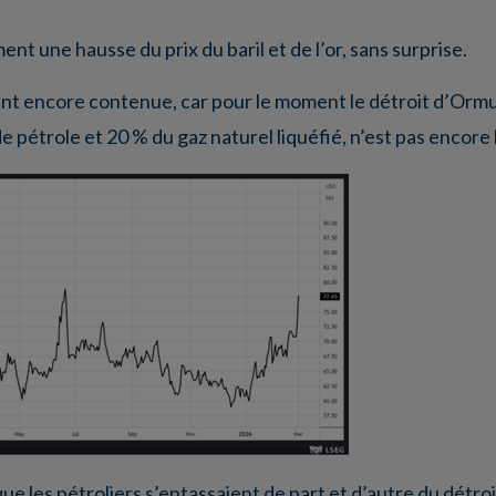
 une hausse du prix du baril et de l’or, sans surprise.
nt encore contenue, car pour le moment le détroit d’Ormuz
pétrole et 20 % du gaz naturel liquéfié, n’est pas encore
que les pétroliers s’entassaient de part et d’autre du détro