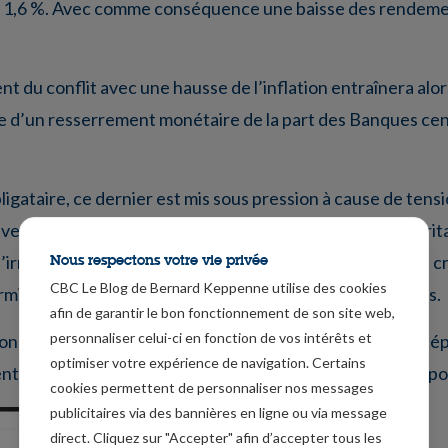
erd 1,6 %. Avec comme conséquence une baisse des rendemen
nt du conflit avec une hausse de l’inflation entraînera al
e d’un resserrement monétaire de la part des Banques cen
ataire, ce dernier est mis sous pression à cause de tension
e vendredi avec l’annonce que le prêteur hypothécaire bri
Nous respectons votre vie privée
d’irrégularités financières. Son effondrement a attisé les c
CBC Le Blog de Bernard Keppenne utilise des cookies
i ses prêteurs, MFS avait emprunté 2 milliards de livres.
afin de garantir le bon fonctionnement de son site web,
personnaliser celui-ci en fonction de vos intérêts et
son rôle de valeur refuge car le Japon est extrêmement dép
optimiser votre expérience de navigation. Certains
nt seul le franc suisse a atteint un niveau record par rappor
cookies permettent de personnaliser nos messages
publicitaires via des bannières en ligne ou via message
direct. Cliquez sur "Accepter" afin d’accepter tous les