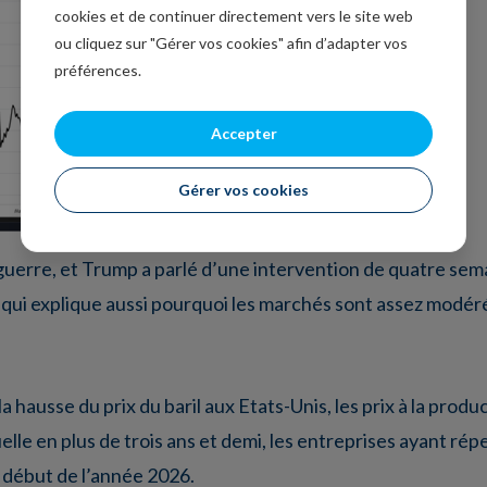
cookies et de continuer directement vers le site web
ou cliquez sur "Gérer vos cookies" afin d’adapter vos
préférences.
Accepter
Gérer vos cookies
uerre, et Trump a parlé d’une intervention de quatre semai
e qui explique aussi pourquoi les marchés sont assez modéré
 hausse du prix du baril aux Etats-Unis, les prix à la produ
uelle en plus de trois ans et demi, les entreprises ayant ré
u début de l’année 2026.