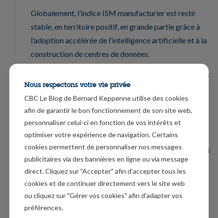
Globalement, l’indice ISM manufacturier est resté
stable, en territoire positif, en grande partie grâce à
l’adoption accélérée de l’intelligence artificielle et à la
construction de centres de données.
Comme pour le sous-indice des prix, le sous-indice des
Nous respectons votre vie privée
livraisons des fournisseurs a augmenté à 55,1 contre
CBC Le Blog de Bernard Keppenne utilise des cookies
54,4 le mois précédent, un indice supérieur à 50
afin de garantir le bon fonctionnement de son site web,
indiquant un ralentissement des livraisons.
personnaliser celui-ci en fonction de vos intérêts et
optimiser votre expérience de navigation. Certains
La combinaison des droits de douane et de
cookies permettent de personnaliser nos messages
l’allongement des délais de livraison explique pourquoi
publicitaires via des bannières en ligne ou via message
ce sous-indice des prix est passé de 59 en janvier à
direct. Cliquez sur "Accepter" afin d’accepter tous les
70,5 en février.
cookies et de continuer directement vers le site web
ou cliquez sur "Gérer vos cookies" afin d’adapter vos
Inflation en zone euro
préférences.