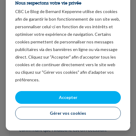
Nous respectons votre vie privée
atteint un niveau record de 54.1 en mars, contre 52 en
CBC Le Blog de Bernard Keppenne utilise des cookies
février, ce qui fait dire à Chris Williamson, économiste
afin de garantir le bon fonctionnement de son site web,
en chef chez S&P Global, « l’économie de la zone euro
personnaliser celui-ci en fonction de vos intérêts et
montre de nouveaux signes de vie à l’aube du
optimiser votre expérience de navigation. Certains
printemps. L’enquête est cohérente avec une
cookies permettent de personnaliser nos messages
croissance du PIB de 0.3 % au premier trimestre,
publicitaires via des bannières en ligne ou via message
s’accélérant à un taux équivalent de 0.5 % pour le seul
direct. Cliquez sur "Accepter" afin d’accepter tous les
cookies et de continuer directement vers le site web
mois de mars ». Bon, on est d’accord, en regardant
ou cliquez sur "Gérer vos cookies" afin d’adapter vos
tomber la pluie toute la journée d’hier on ne peut pas
préférences.
dire qu’on avait le sentiment d’être à l’aube du
printemps.
Accepter
Si l’indice des services a dépassé les attentes en
France, en Allemagne et en zone euro, en revanche,
Gérer vos cookies
celui des industries a reculé plus fortement qu’attendu,
confirmant que l’industrie est en récession.