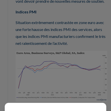
vont devoir prendre de nouvelles mesures de soutien.
Indices PMI
Situation extrêmement contrastée en zone euro avec
une forte hausse des indices PMI des services, alors
que les indices PMI manufacturiers confirment le très
net ralentissement de l’activité.
Cependant, l’indice composite pour la zone euro a