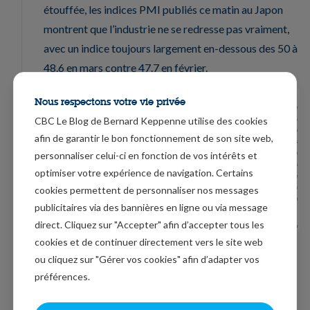
étouffée, les indices PMI publiés ce matin au Japon
montrent que l’industrie ne se redresse pas vraiment,
avec un indice toujours largement en-dessous des 50 à
48.6 en mars contre 47.7 en février.
Nous respectons votre vie privée
CBC Le Blog de Bernard Keppenne utilise des cookies
afin de garantir le bon fonctionnement de son site web,
personnaliser celui-ci en fonction de vos intérêts et
optimiser votre expérience de navigation. Certains
cookies permettent de personnaliser nos messages
publicitaires via des bannières en ligne ou via message
direct. Cliquez sur "Accepter" afin d’accepter tous les
cookies et de continuer directement vers le site web
Heureusement, l’indice des services sauve la mise en
ou cliquez sur "Gérer vos cookies" afin d’adapter vos
progressant légèrement, ce qui permet à l’indice
préférences.
composite de passer de 51.1 à 51.9.