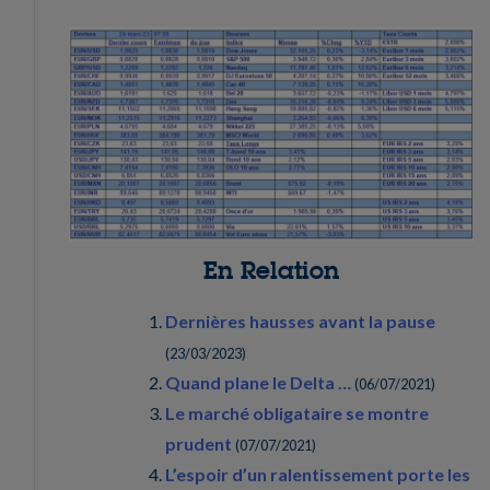
En Relation
Dernières hausses avant la pause
(
23/03/2023
)
Quand plane le Delta …
(
06/07/2021
)
Le marché obligataire se montre
prudent
(
07/07/2021
)
L’espoir d’un ralentissement porte les