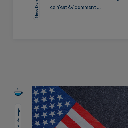
Mode Expresso
ce n’est évidemment …
Facebook
Twitter
LinkedIn
EMail
Mode Lungo