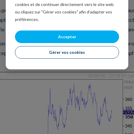
cookies et de continuer directement vers le site web
a procédé à une nouvelle hausse, plus modérée, de son tau
ou cliquez sur "Gérer vos cookies" afin d’adapter vos
pte tenu de la hausse de l’inflation (4.9% alors que l’objec
préférences.
prix des matières premières et du fort rebond de la croissan
Accepter
monétaire par petites touches et également réduire son p
Gérer vos cookies
cependant pas empêché une baisse de la devise (voir graph