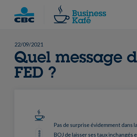
Skip
to
Chercher
content
22/09/2021
Quel message d
FED ?
Pas de surprise évidemment dans la 
BOJ de laisser ses taux inchangés