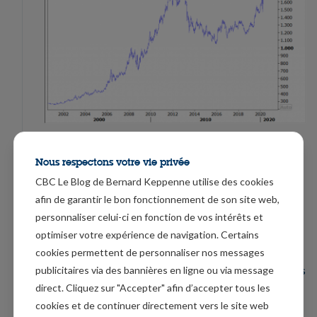
Confusion aux Etats-Unis
Nous respectons votre vie privée
D’abord sur la mise en place d’un plan de relance ou de
CBC Le Blog de Bernard Keppenne utilise des cookies
sauvetage alors qu’une série de mesures arrive à
afin de garantir le bon fonctionnement de son site web,
personnaliser celui-ci en fonction de vos intérêts et
échéance à la fin de cette semaine, dont le fameux
optimiser votre expérience de navigation. Certains
chèque de 600 dollars par semaine.
cookies permettent de personnaliser nos messages
Les démocrates ont proposé un plan de 3.000 milliards
publicitaires via des bannières en ligne ou via message
direct. Cliquez sur "Accepter" afin d’accepter tous les
de dollars qui permettrait de maintenir ce chèque
cookies et de continuer directement vers le site web
jusqu’à la fin 2020. Alors que de leur côté, les