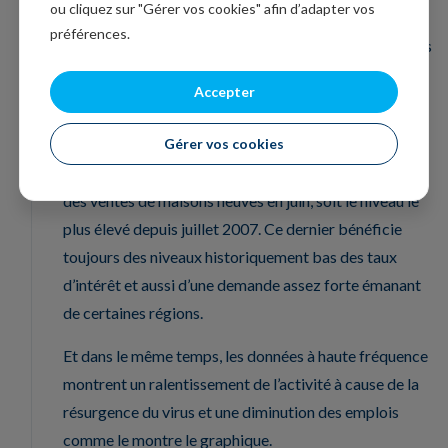
ou cliquez sur "Gérer vos cookies" afin d’adapter vos
républicains parlent d’un plan de 1.000 milliards de
préférences.
dollars pour prolonger les mesures d’aide aux ménages
et aux entreprises, mais en reportant à plus tard les
Accepter
autres mesures.
D’un autre côté, le marché immobilier continue de se
Gérer vos cookies
reprendre aux Etats-Unis avec une hausse de 13.8%
des ventes de maisons neuves en juin, soit le niveau le
plus élevé depuis juillet 2007. Ce dernier bénéficie
toujours des niveaux historiquement bas des taux
d’intérêt et aussi d’une demande assez forte émanant
de certaines régions.
Et dans le même temps, les données à haute fréquence
montrent un ralentissement de l’activité à cause de la
résurgence du virus et une diminution des emplois
comme le montre le graphique.