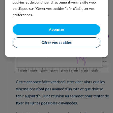
Bretagne a bien confirmé qu’elle ne demanderait pas
cookies et de continuer directement vers le site web
de prolongation de la période de transition.
ou cliquez sur "Gérer vos cookies" afin d’adapter vos
préférences.
Accepter
Gérer vos cookies
Cette annonce faite vendredi intervient alors que les
discussions n’ont pas avancé d’un iota et que doit se
tenir aujourd’hui une réunion au sommet pour tenter de
fixer les lignes possibles d’avancées.