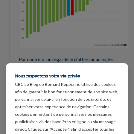
Par contre, si on regarde le chiffre sur un an, les
baisses les plus marquées ont été relevées au
Luxembourg (-43,9%), en Italie (-42,5%) et en
Nous respectons votre vie privée
Slovaquie (-42,0%). La seule hausse a été enregistrée
CBC Le Blog de Bernard Keppenne utilise des cookies
afin de garantir le bon fonctionnement de son site web,
en Irlande (+5,5%).
personnaliser celui-ci en fonction de vos intérêts et
Sterling sous pression
optimiser votre expérience de navigation. Certains
cookies permettent de personnaliser nos messages
Comme le montre le graphique, le sterling reste sous
publicitaires via des bannières en ligne ou via message
pression par rapport à l’euro, alors que la Grande-
direct. Cliquez sur "Accepter" afin d’accepter tous les