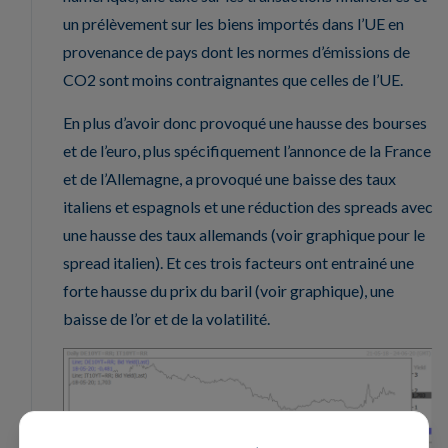
un prélèvement sur les biens importés dans l’UE en
provenance de pays dont les normes d’émissions de
CO2 sont moins contraignantes que celles de l’UE.
En plus d’avoir donc provoqué une hausse des bourses
et de l’euro, plus spécifiquement l’annonce de la France
et de l’Allemagne, a provoqué une baisse des taux
italiens et espagnols et une réduction des spreads avec
une hausse des taux allemands (voir graphique pour le
spread italien). Et ces trois facteurs ont entrainé une
forte hausse du prix du baril (voir graphique), une
baisse de l’or et de la volatilité.