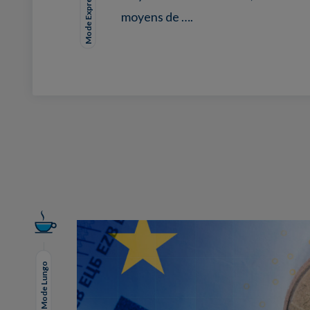
Mode Expresso
moyens de ….
Facebook
Twitter
LinkedIn
EMail
Mode Lungo