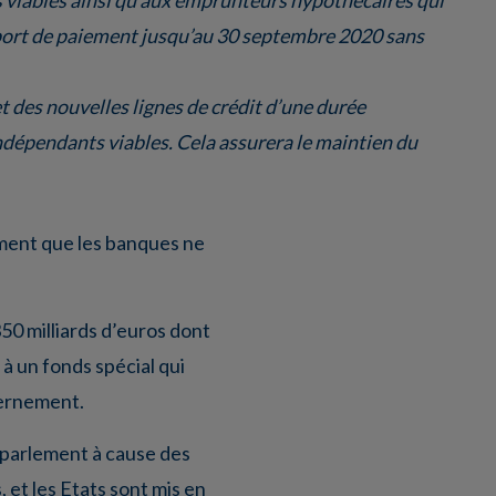
report de paiement jusqu’au 30 septembre 2020 sans
t des nouvelles lignes de crédit d’une durée
ndépendants viables. Cela assurera le maintien du
ement que les banques ne
0 milliards d’euros dont
 à un fonds spécial qui
vernement.
e parlement à cause des
 et les Etats sont mis en