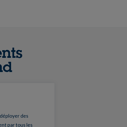
nts
nd
déployer des
ent par tous les