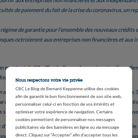
icultés de paiement du fait de la crise du coronavirus, un 
n régime de garantie pour l’ensemble des nouveaux crédits e
ques octroieront aux entreprises non financières et aux i
montant de 50 milliards d’euros), ce qui ne signifie null
in de l’échéance des 12 mois, selon l’ampleur de la crise.
Nous respectons votre vie privée
CBC Le Blog de Bernard Keppenne utilise des cookies
rait émettre de nouveaux emprunts pour un montant de 35
afin de garantir le bon fonctionnement de son site web,
arantie pour les prêts aux entreprises, 100 milliards dédiés
personnaliser celui-ci en fonction de vos intérêts et
s sociétés en difficulté, et le solde pour le budget du gou
optimiser votre expérience de navigation. Certains
cookies permettent de personnaliser nos messages
jet d’âpres discussions et n’a pas encore été approuvé par l
publicitaires via des bannières en ligne ou via message
direct. Cliquez sur "Accepter" afin d’accepter tous les
mocrates. Et pourtant, le virus se répand, comme chez nous,