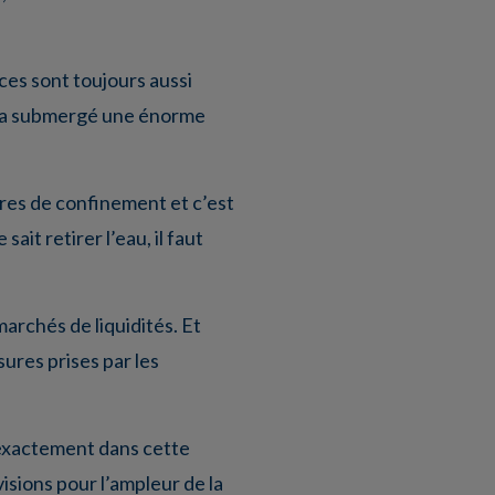
es sont toujours aussi
e a submergé une énorme
res de confinement et c’est
it retirer l’eau, il faut
archés de liquidités. Et
sures prises par les
 exactement dans cette
isions pour l’ampleur de la