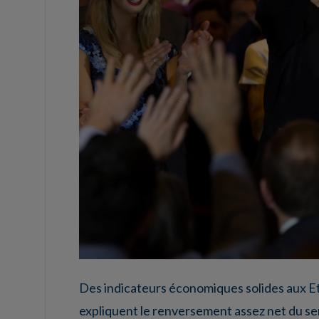
Des indicateurs économiques solides aux Etat
expliquent le renversement assez net du se