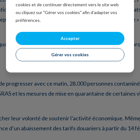
cookies et de continuer directement vers le site web
tions sur l’ensemble de l’année parce que surtout les Etat
ou cliquez sur "Gérer vos cookies" afin d’adapter vos
bas depuis 1992. Ce qui relativise évidemment grandement le « 
préférences.
Accepter
uoi la bourse américaine a terminé en nette hausse, pourqu
Gérer vos cookies
ue de progresser avec ce matin, 28.000 personnes contaminé
SRAS et les mesures de mise en quarantaine de certaines vil
icher leur volonté de soutenir l’activité économique. Même 
nce d’un abaissement des tarifs douaniers à partir du 14 fév