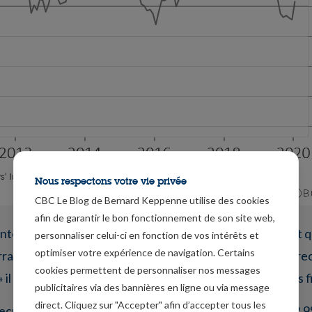
Nous respectons votre vie privée
CBC Le Blog de Bernard Keppenne utilise des cookies
afin de garantir le bon fonctionnement de son site web,
intenant bénéficie d’un boulevard après le vote du Sénat qui
personnaliser celui-ci en fonction de vos intérêts et
optimiser votre expérience de navigation. Certains
ra brandir comme un étendard ; le déficit commercial a re
cookies permettent de personnaliser nos messages
il n’y a que cela qui compte et vous allez voir ce n’est pas fi
publicitaires via des bannières en ligne ou via message
direct. Cliquez sur "Accepter" afin d’accepter tous les
eculé de -1.7% en 2019 à 616.8 milliards de dollars, soit 2