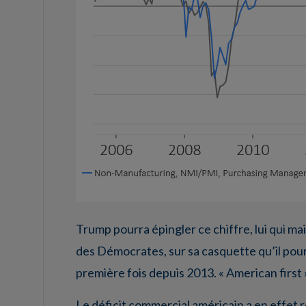
Trump pourra épingler ce chiffre, lui qui ma
des Démocrates, sur sa casquette qu’il pour
première fois depuis 2013. « American first » 
Le déficit commercial américain a en effet r