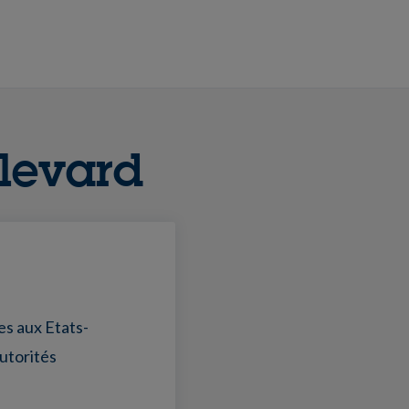
levard
es aux Etats-
autorités