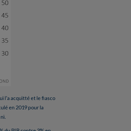
 l’a acquitté et le fiasco
culé en 2019 pour la
ni.
.9% du PIB contre 3% en