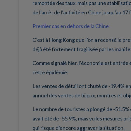
remontée des taux, mais pas une stabilisatio
de l’arrêt de l’activité en Chine jusqu’au 1
Premier cas en dehors de la Chine
C’est à Hong Kong que l’on a recensé le pre
déjà été fortement fragilisée par les manife
Comme signalé hier, l’économie est entrée e
cette épidémie.
Les ventes de détail ont chuté de -19.4% en
annuel des ventes de bijoux, montres et obj
Le nombre de touristes a plongé de -51.5%
avait été de -55.9%, mais vu les mesures pri
qui risque d’encore aggraver la situation.