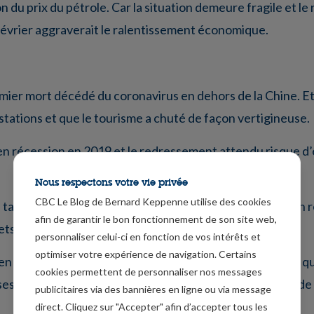
n du prix du pétrole. Car la situation demeure fragile et le
7 février aggraverait le ralentissement économique.
mier mort décédé du coronavirus en dehors de la Chine. Et
stations et que le tourisme a chuté de façon vertigineuse.
n récession en 2019 et le redressement attendu risque d’ê
Nous respectons votre vie privée
CBC Le Blog de Bernard Keppenne utilise des cookies
 taux annuel au mois de décembre, avec en particulier un 
afin de garantir le bon fonctionnement de son site web,
ets de valeurs.
personnaliser celui-ci en fonction de vos intérêts et
optimiser votre expérience de navigation. Certains
 en taux annuel en décembre, certes un peu moins grave q
cookies permettent de personnaliser nos messages
ses pour éviter une contagion, le tourisme et les ventes de
publicitaires via des bannières en ligne ou via message
direct. Cliquez sur "Accepter" afin d’accepter tous les