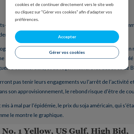
cookies et de continuer directement vers le site web
ou cliquez sur "Gérer vos cookies" afin d’adapter vos
préférences.
s-Unis s’est bien redressé, et même si le chiffre des comm
 demeure fragile.
Accepter
rogressé de 1.8% en décembre après un recul de -1.2% en n
Gérer vos cookies
e ne peut pas masquer le fait que ces commandes ont reculé
 guerre commerciale, et de façon moindre les déboires de B
rront pas tenir leurs engagements vu l’arrêt de l’activité 
dans son approvisionnement, le rebond risque d’être de co
mis à mal par l’épidémie, le prix du soja américain, qui s’é
mme le montre le graphique.