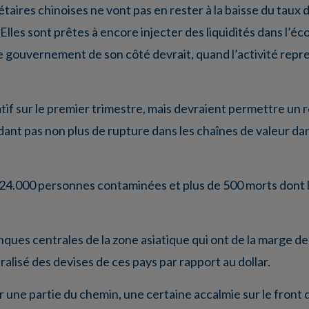
taires chinoises ne vont pas en rester à la baisse du taux d
. Elles sont prêtes à encore injecter des liquidités dans l’é
Le gouvernement de son côté devrait, quand l’activité rep
tif sur le premier trimestre, mais devraient permettre un
ant pas non plus de rupture dans les chaînes de valeur d
c 24.000 personnes contaminées et plus de 500 morts dont l
anques centrales de la zone asiatique qui ont de la marge 
éralisé des devises de ces pays par rapport au dollar.
 une partie du chemin, une certaine accalmie sur le front 