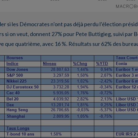
r si les Démocrates n’ont pas déjà perdu l’élection préside
ers si on veut, donnent 27% pour Pete Buttigieg, suivi par B
ive que quatrième, avec 16 %. Résultats sur 62% des burea