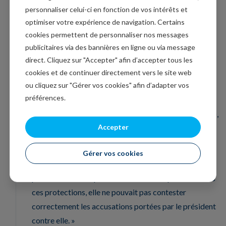
Séoul.
personnaliser celui-ci en fonction de vos intérêts et
optimiser votre expérience de navigation. Certains
Refus de la Cour suprême
cookies permettent de personnaliser nos messages
publicitaires via des bannières en ligne ou via message
J’évoquais la décision de la Cour concernant les tarifs
direct. Cliquez sur "Accepter" afin d’accepter tous les
douaniers, qui a été un véritable camouflet pour
cookies et de continuer directement vers le site web
Trump.
ou cliquez sur "Gérer vos cookies" afin d’adapter vos
préférences.
Cette dernière l’a une nouvelle fois contredit en
refusant de le laisser limoger la gouverneure de la FED,
Accepter
Lisa Cook.
Pour le président conservateur John Roberts, Trump «
Gérer vos cookies
n’avait pas accordé à Cook les protections
procédurales auxquelles elle avait droit par la loi. Sans
ces protections, elle ne pouvait pas contester
correctement les accusations portées par le président
contre elle. »