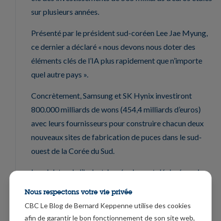
sur plusieurs années.
Présenté par le président sud-coréen Lee Jae Myung,
ce dernier a déclaré « nous devons nous doter des
éléments clés de l’IA plus rapidement que n’importe
quel autre pays ».
Concrètement, Samsung et SK Hynix investiront
800.000 milliards de wons (454,4 milliards d’euros)
avec leurs fournisseurs pour construire chacun deux
nouveaux sites de fabrication de puces dans le sud-
ouest de la Corée du Sud.
Le ministre de l’Industrie a également déclaré que le
pays allait doubler sa production de mémoire vive
Nous respectons votre vie privée
dynamique (DRAM) d’ici cinq ans en avançant la
CBC Le Blog de Bernard Keppenne utilise des cookies
construction d’usines dans la région métropolitaine de
afin de garantir le bon fonctionnement de son site web,