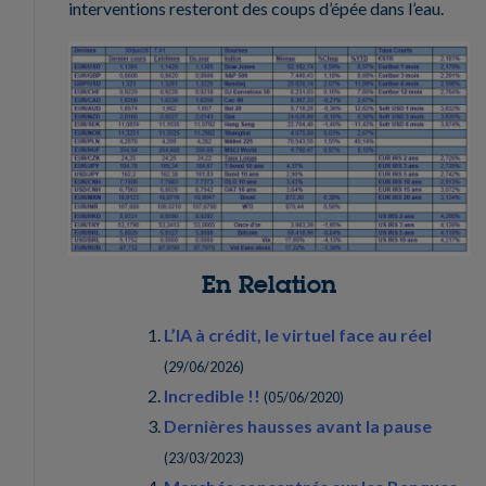
interventions resteront des coups d’épée dans l’eau.
En Relation
L’IA à crédit, le virtuel face au réel
(
29/06/2026
)
Incredible !!
(
05/06/2020
)
Dernières hausses avant la pause
(
23/03/2023
)