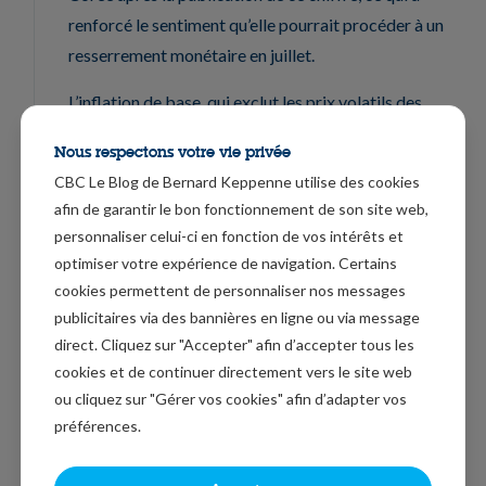
renforcé le sentiment qu’elle pourrait procéder à un
resserrement monétaire en juillet.
L’inflation de base, qui exclut les prix volatils des
aliments et de l’énergie, a accéléré à 2,5 % en mai,
Nous respectons votre vie privée
contre 2,2 % en avril.
CBC Le Blog de Bernard Keppenne utilise des cookies
L’Inde en retard
afin de garantir le bon fonctionnement de son site web,
personnaliser celui-ci en fonction de vos intérêts et
Même si l’indice PMI manufacturier en Inde a
optimiser votre expérience de navigation. Certains
également progressé, son économie ne bénéficie pas
cookies permettent de personnaliser nos messages
des investissements dans l’IA, et le pays a connu,
publicitaires via des bannières en ligne ou via message
direct. Cliquez sur "Accepter" afin d’accepter tous les
depuis le début de l’année, des sorties importantes de
cookies et de continuer directement vers le site web
capitaux de la part d’investisseurs qui ont délaissé la
ou cliquez sur "Gérer vos cookies" afin d’adapter vos
bourse indienne.
préférences.
L’indice PMI manufacturier est pourtant passé de 54,7
en avril à 55 en mai, grâce essentiellement à la