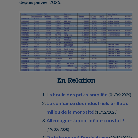
depuis janvier 2025.
En Relation
La houle des prix s’amplifie
(
01/06/2026
)
La confiance des industriels brille au
milieu de la morosité
(
15/12/2020
)
Allemagne-Japon, même constat !
(
19/02/2020
)
De la banque à l’agriculture
(
08/12/2021
)