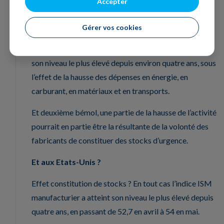
Accepter
demande intérieure qui a été le principal moteur de la
croissance.
Gérer vos cookies
Mais, l’inflation des prix des intrants est quasiment à
son niveau le plus élevé depuis environ quatre ans, sous
l’effet de la hausse des dépenses en énergie, en
carburant, en matériaux et en transports.
Et deuxième bémol, une partie de la hausse de l’activité
pourrait en partie être la résultante de la volonté des
fabricants de constituer des stocks d’urgence.
Et aux Etats-Unis ?
Effet constitution de stocks ? En tout cas l’indice ISM
manufacturier a atteint son niveau le plus élevé depuis
quatre ans, en passant de 52,7 en avril à 54 en mai.