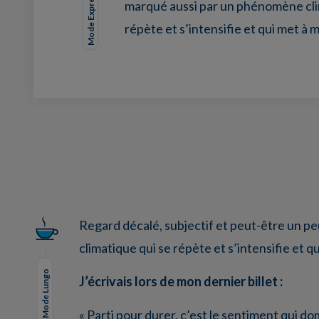
Mode Expresso
marqué aussi par un phénomène cli
répète et s’intensifie et qui met à m
Facebook
Twitter
LinkedIn
EMail
Regard décalé, subjectif et peut-être un pe
climatique qui se répète et s’intensifie et qu
Mode Lungo
J’écrivais lors de mon dernier billet :
« Parti pour durer, c’est le sentiment qui do