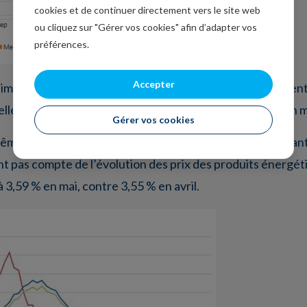
cookies et de continuer directement vers le site web
ou cliquez sur "Gérer vos cookies" afin d’adapter vos
préférences.
Accepter
limentation et de l’énergie, l’indice des prix PCE a augmen
uelle depuis novembre 2023 et contre un taux de 3,2 % en m
Gérer vos cookies
ême, l’inflation a encore légèrement progressé en passant 
tient pas compte de l’évolution des prix des produits énergé
 3,59 % en mai, contre 3,55 % en avril.