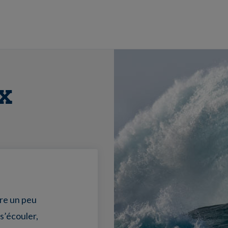
x
tre un peu
 s’écouler,