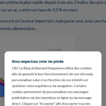
son rythme le plus rapide depuis trois ans. L’indice des pri
sur un an, contre un taux de 3,5 % en mars.
ence est un facteur important, mais pas le seul, avec une 
denrées alimentaires.
Nous respectons votre vie privée
CBC Le Blog de Bernard Keppenne utilise des cookies
afin de garantir le bon fonctionnement de son site web,
personnaliser celui-ci en fonction de vos intérêts et
optimiser votre expérience de navigation. Certains
cookies permettent de personnaliser nos messages
publicitaires via des bannières en ligne ou via message
direct. Cliquez sur "Accepter" afin d’accepter tous les