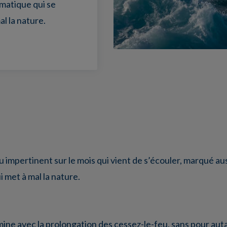
matique qui se
al la nature.
u impertinent sur le mois qui vient de s’écouler, marqué 
i met à mal la nature.
mine avec la prolongation des cessez-le-feu, sans pour autan