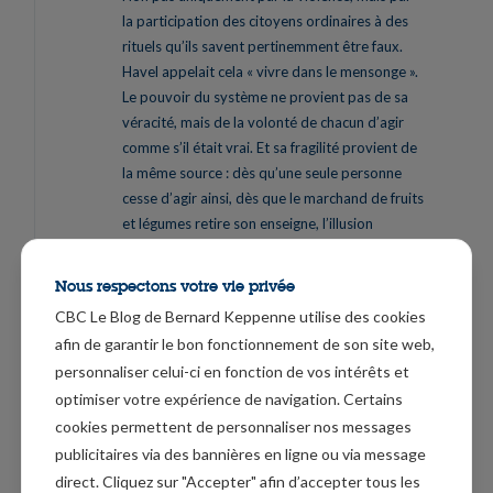
la participation des citoyens ordinaires à des
rituels qu’ils savent pertinemment être faux.
Havel appelait cela « vivre dans le mensonge ».
Le pouvoir du système ne provient pas de sa
véracité, mais de la volonté de chacun d’agir
comme s’il était vrai. Et sa fragilité provient de
la même source : dès qu’une seule personne
cesse d’agir ainsi, dès que le marchand de fruits
et légumes retire son enseigne, l’illusion
commence à s’effriter.
Nous respectons votre vie privée
Le moment est venu pour les entreprises et les
CBC Le Blog de Bernard Keppenne utilise des cookies
pays de retirer leurs enseignes. Pendant des
décennies, des pays comme le Canada ont
afin de garantir le bon fonctionnement de son site web,
prospéré grâce à ce que nous appelions l’ordre
personnaliser celui-ci en fonction de vos intérêts et
international fondé sur des règles. Nous avons
optimiser votre expérience de navigation. Certains
adhéré à ses institutions, vanté ses principes et
cookies permettent de personnaliser nos messages
profité de sa prévisibilité. Grâce à sa
publicitaires via des bannières en ligne ou via message
protection, nous avons pu mettre en oeuvre
direct. Cliquez sur "Accepter" afin d’accepter tous les