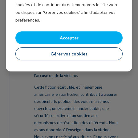
des politiques étrangères fondées sur des
cookies et de continuer directement vers le site web
valeurs.
ou cliquez sur "Gérer vos cookies" afin d’adapter vos
Nous savions que l’histoire de l’ordre
préférences.
international fondé sur des règles était en
partie fausse. Que les plus puissants y
Accepter
dérogeraient lorsque cela leur convenait. Que
les règles entourant les échanges commerciaux
Gérer vos cookies
étaient appliquées de manière asymétrique. Et
que le droit international était appliqué avec
plus ou moins de rigueur selon l’identité de
l’accusé ou de la victime.
Cette fiction était utile, et l’hégémonie
américaine, en particulier, contribuait à assurer
des bienfaits publics : des voies maritimes
ouvertes, un système financier stable, une
sécurité collective et un soutien aux
mécanismes de résolution des différends. Nous
avons donc placé l’enseigne dans la vitrine.
Nous avons participé aux rituels. Et nous avons