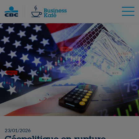
Skip
to
content
23/01/2026
Géopolitique en rupture,