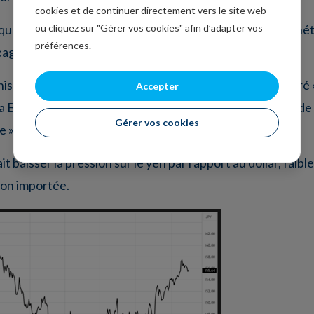
cookies et de continuer directement vers le site web
ou cliquez sur "Gérer vos cookies" afin d’adapter vos
 que « un ajustement trop tardif du degré de soutien moné
préférences.
réagir rapidement, ce qui provoquerait des troubles ».
istre japonaise des finances, Satsuki Katayama, a déclaré «
Accepter
la BOJ et celui du gouvernement sur la reprise modeste de
Gérer vos cookies
 à la suite de ses déclarations.
baisser la pression sur le yen par rapport au dollar, faible
ion importée.