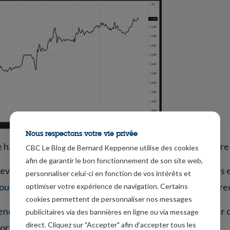
Nous respectons votre vie privée
ne hausse des taux lors de la réunion des 18 et 19 décembr
CBC Le Blog de Bernard Keppenne utilise des cookies
afin de garantir le bon fonctionnement de son site web,
devrait examiner si le comportement actif des entreprises 
personnaliser celui-ci en fonction de vos intérêts et
 pour déterminer le moment où elle augmentera le taux direc
optimiser votre expérience de navigation. Certains
cookies permettent de personnaliser nos messages
rendre par surprise les marchés et veut absolument éviter 
publicitaires via des bannières en ligne ou via message
direct. Cliquez sur "Accepter" afin d’accepter tous les
fortes turbulences après de tels propos.