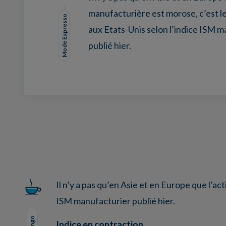
manufacturière est morose, c’est l
Mode Expresso
aux Etats-Unis selon l’indice ISM 
publié hier.
Facebook
Twitter
LinkedIn
EMail
Il n’y a pas qu’en Asie et en Europe que l’a
ISM manufacturier publié hier.
Indice en contraction