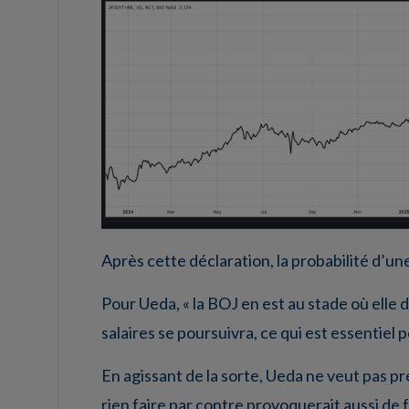
Après cette déclaration, la probabilité d’u
Pour Ueda, « la BOJ en est au stade où elle 
salaires se poursuivra, ce qui est essentiel
En agissant de la sorte, Ueda ne veut pas p
rien faire par contre provoquerait aussi de 