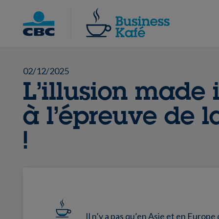
Skip
to
Chercher
content
02/12/2025
L’illusion made 
à l’épreuve de la
!
Il n’y a pas qu’en Asie et en Europe 