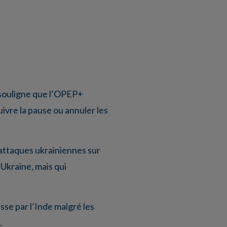
 souligne que l’OPEP+
ivre la pause ou annuler les
 attaques ukrainiennes sur
’Ukraine, mais qui
usse par l’Inde malgré les
.