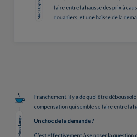
Mode Expresso
faire entre la hausse des prix à caus
douaniers, et une baisse de la dem
Facebook
Twitter
LinkedIn
EMail
Franchement, il y a de quoi être déboussolé 
compensation qui semble se faire entre la h
Mode Lungo
Un choc de la demande ?
C’est effectivement à se poser la question d