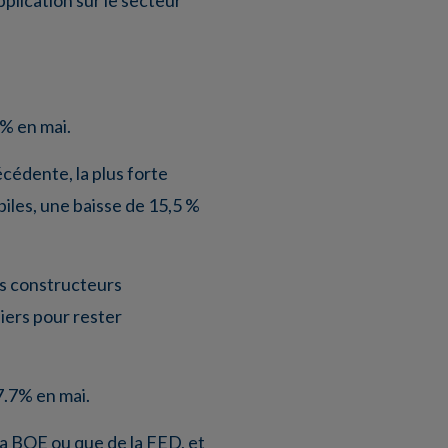
pplication sur le secteur
 % en mai.
écédente, la plus forte
iles, une baisse de 15,5 %
es constructeurs
iers pour rester
7.7% en mai.
 la BOE ou que de la FED, et