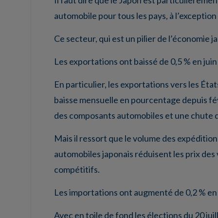
Il faut dire que le Japon est particulièreme
automobile pour tous les pays, à l’exceptio
Ce secteur, qui est un pilier de l’économie j
Les exportations ont baissé de 0,5 % en juin
En particulier, les exportations vers les Éta
baisse mensuelle en pourcentage depuis fév
des composants automobiles et une chute d
Mais il ressort que le volume des expéditio
automobiles japonais réduisent les prix des
compétitifs.
Les importations ont augmenté de 0,2 % en j
Avec en toile de fond les élections du 20 jui