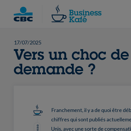
Skip
to
Chercher
content
17/07/2025
Vers un choc de
demande ?
Franchement, il y a de quoi être dé
chiffres qui sont publiés actuellem
Unis, avec une sorte de compensati