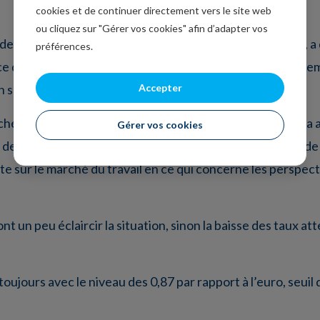
cookies et de continuer directement vers le site web
ou cliquez sur "Gérer vos cookies" afin d’adapter vos
es taux d’intérêt à la Banque d’Angleterre, encore elle, a 
préférences.
ce que je veux voir, c’est une croissance de l’offre, et la 
Accepter
n sucre d’orge et cela ne se termine pas bien ».
rché de l’emploi en Grande-Bretagne seront publiés, elle a 
Gérer vos cookies
de vue au sein du comité – une différence d’évaluation de l
e sur le marché du travail en ce qui concerne les perspecti
vont un peu éclaircir la situation, sinon la baisse des taux 
oujours avec le niveau des 0,87 par rapport à l’euro, seuil qui