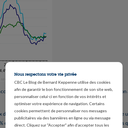
Nous respectons votre vie privée
CBC Le Blog de Bernard Keppenne utilise des cookies
afin de garantir le bon fonctionnement de son site web,
encontre du sentiment de la Banque centrale que l’inflation
personnaliser celui-ci en fonction de vos intérêts et
optimiser votre expérience de navigation. Certains
cookies permettent de personnaliser nos messages
ix des services, une mesure que la BOE considère comme un
publicitaires via des bannières en ligne ou via message
7 % en juin, contrairement aux prévisions des économistes q
direct. Cliquez sur "Accepter" afin d’accepter tous les