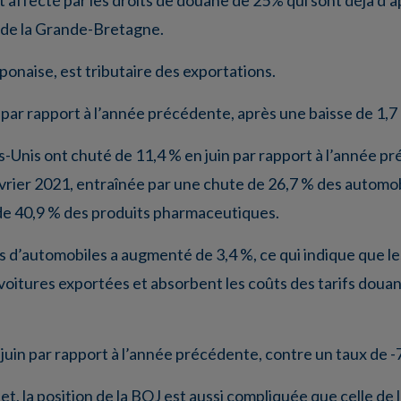
nt affecté par les droits de douane de 25% qui sont déjà d’a
n de la Grande-Bretagne.
aponaise, est tributaire des exportations.
 par rapport à l’année précédente, après une baisse de 1,7
ts-Unis ont chuté de 11,4 % en juin par rapport à l’année pr
rier 2021, entraînée par une chute de 26,7 % des automob
e 40,9 % des produits pharmaceutiques.
ns d’automobiles a augmenté de 3,4 %, ce qui indique que l
 voitures exportées et absorbent les coûts des tarifs douan
uin par rapport à l’année précédente, contre un taux de -
llet, la position de la BOJ est aussi compliquée que celle de