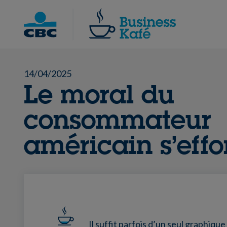
Skip
to
Chercher
content
14/04/2025
Le moral du
consommateur
américain s’eff
Il suffit parfois d’un seul graphiqu