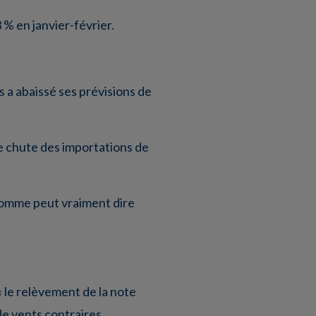
 % en janvier-février.
 a abaissé ses prévisions de
ne chute des importations de
 pomme peut vraiment dire
« le relèvement de la note
de vents contraires