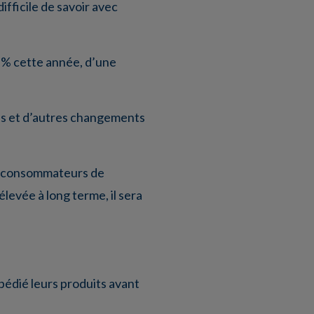
ifficile de savoir avec
1 % cette année, d’une
és et d’autres changements
es consommateurs de
élevée à long terme, il sera
pédié leurs produits avant