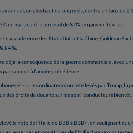
x annuel, un plus haut de cinq mois, contre un taux de 2.3
3% en mars contre un recul de 8.4% en janvier-février.
l’escalade entre les Etats-Unis et la Chine, Goldman Sachs
% à 4 %.
être déjà la conséquence de la guerre commerciale, avec u
s par rapport à l’année précédente.
tphones et sur les ordinateurs ont été levés par Trump, la
 taux des droits de douane sur les semi-conducteurs bientôt.
levé la note de l’Italie de BBB à BBB+, en soulignant que 
ues, externes et monétaires de l’Italie dans un contexte 