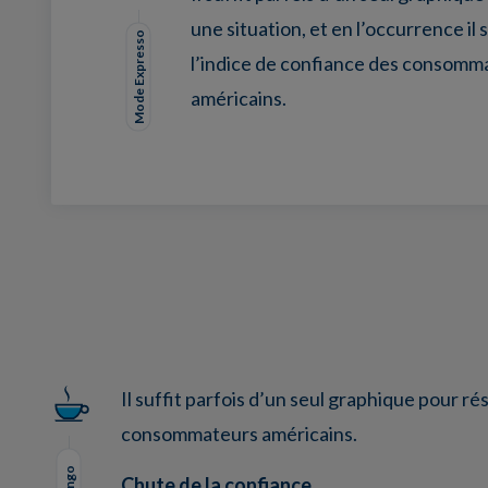
une situation, et en l’occurrence il s
Mode Expresso
l’indice de confiance des consomm
américains.
Facebook
Twitter
LinkedIn
EMail
Il suffit parfois d’un seul graphique pour ré
consommateurs américains.
Chute de la confiance