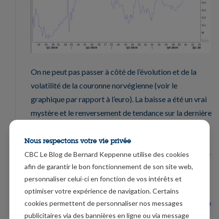
On ne peut pas passer à côté de l’évolution et de la
volatilité de la couronne norvégienne (voir le
graphique par rapport à l’euro). La baisse a été un vrai
mystère et le renversement de tendance sur la dernière
partie de l’année est finalement, il faut bien le
reconnaitre, tout aussi mystérieux.
Nous respectons votre vie privée
CBC Le Blog de Bernard Keppenne utilise des cookies
afin de garantir le bon fonctionnement de son site web,
personnaliser celui-ci en fonction de vos intérêts et
optimiser votre expérience de navigation. Certains
cookies permettent de personnaliser nos messages
publicitaires via des bannières en ligne ou via message