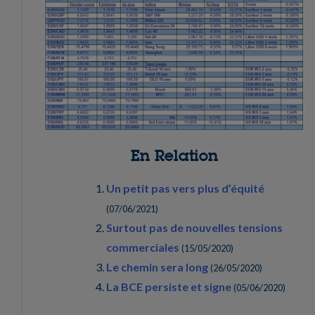
En Relation
Un petit pas vers plus d’équité
(
07/06/2021
)
Surtout pas de nouvelles tensions
commerciales
(
15/05/2020
)
Le chemin sera long
(
26/05/2020
)
La BCE persiste et signe
(
05/06/2020
)